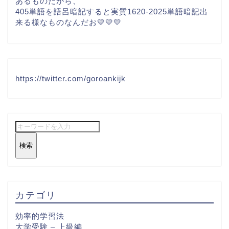
あるものだから、
405単語を語呂暗記すると実質1620-2025単語暗記出
来る様なものなんだお💛💛💛
https://twitter.com/goroankijk
検索
カテゴリ
効率的学習法
大学受験 – 上級編