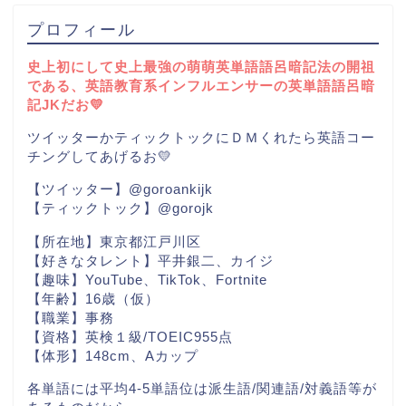
プロフィール
史上初にして史上最強の萌萌英単語語呂暗記法の開祖
である、英語教育系インフルエンサーの英単語語呂暗
記JKだお💛
ツイッターかティックトックにＤＭくれたら英語コー
チングしてあげるお💛
【ツイッター】@goroankijk
【ティックトック】@gorojk
【所在地】東京都江戸川区
【好きなタレント】平井銀二、カイジ
【趣味】YouTube、TikTok、Fortnite
【年齢】16歳（仮）
【職業】事務
【資格】英検１級/TOEIC955点
【体形】148cm、Aカップ
各単語には平均4-5単語位は派生語/関連語/対義語等が