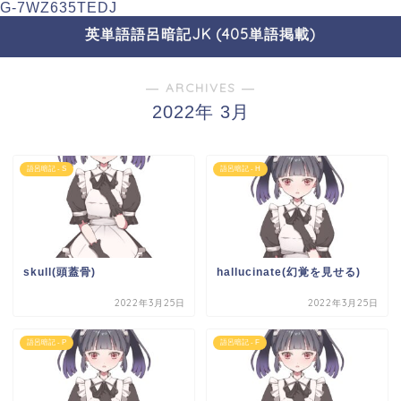
G-7WZ635TEDJ
英単語語呂暗記JK (405単語掲載)
― ARCHIVES ―
2022年 3月
語呂暗記 - S
語呂暗記 - H
skull(頭蓋骨)
hallucinate(幻覚を見せる)
2022年3月25日
2022年3月25日
語呂暗記 - P
語呂暗記 - F