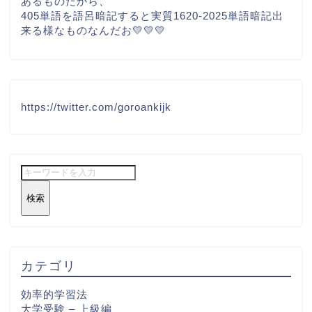
あるものだから、
405単語を語呂暗記すると実質1620-2025単語暗記出
来る様なものなんだお💛💛💛
https://twitter.com/goroankijk
検索
カテゴリ
効率的学習法
大学受験 – 上級編