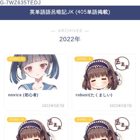
G-7WZ635TEDJ
英単語語呂暗記JK (405単語掲載)
― ARCHIVES ―
2022年
語呂暗記 - N
語呂暗記 - R
novice (初心者)
robust(たくましい)
2022年5月7日
2022年5月7日
語呂暗記 - M
語呂暗記 - E