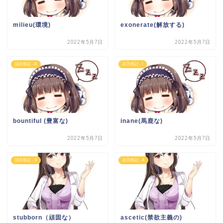
milieu(環境)
exonerate(解放する)
2022年5月7日
2022年5月7日
語呂暗記 - B
語呂暗記 - I
bountiful (豊富な)
inane(馬鹿な)
2022年5月7日
2022年5月7日
語呂暗記 - S
語呂暗記 - A
stubborn（頑固な）
ascetic(禁欲主義の)