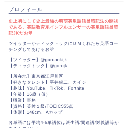
プロフィール
史上初にして史上最強の萌萌英単語語呂暗記法の開祖
である、英語教育系インフルエンサーの英単語語呂暗
記JKだお💛
ツイッターかティックトックにＤＭくれたら英語コー
チングしてあげるお💛
【ツイッター】@goroankijk
【ティックトック】@gorojk
【所在地】東京都江戸川区
【好きなタレント】平井銀二、カイジ
【趣味】YouTube、TikTok、Fortnite
【年齢】16歳（仮）
【職業】事務
【資格】英検１級/TOEIC955点
【体形】148cm、Aカップ
各単語には平均4-5単語位は派生語/関連語/対義語等が