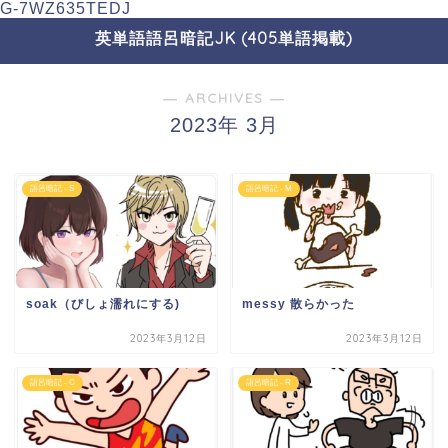
G-7WZ635TEDJ
英単語語呂暗記JK (405単語掲載)
― ARCHIVES ―
2023年 3月
語呂暗記 - S
語呂暗記 - M
soak（びしょ濡れにする)
messy 散らかった
2023年3月12日
2023年3月12日
語呂暗記 - C
語呂暗記 - R