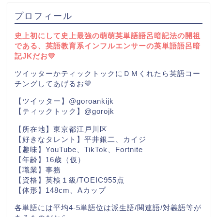
プロフィール
史上初にして史上最強の萌萌英単語語呂暗記法の開祖
である、英語教育系インフルエンサーの英単語語呂暗
記JKだお💛
ツイッターかティックトックにＤＭくれたら英語コー
チングしてあげるお💛
【ツイッター】@goroankijk
【ティックトック】@gorojk
【所在地】東京都江戸川区
【好きなタレント】平井銀二、カイジ
【趣味】YouTube、TikTok、Fortnite
【年齢】16歳（仮）
【職業】事務
【資格】英検１級/TOEIC955点
【体形】148cm、Aカップ
各単語には平均4-5単語位は派生語/関連語/対義語等が