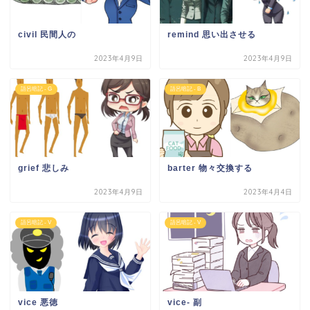
civil 民間人の
remind 思い出させる
2023年4月9日
2023年4月9日
語呂暗記 - G
語呂暗記 - B
grief 悲しみ
barter 物々交換する
2023年4月9日
2023年4月4日
語呂暗記 - V
語呂暗記 - V
vice 悪徳
vice- 副