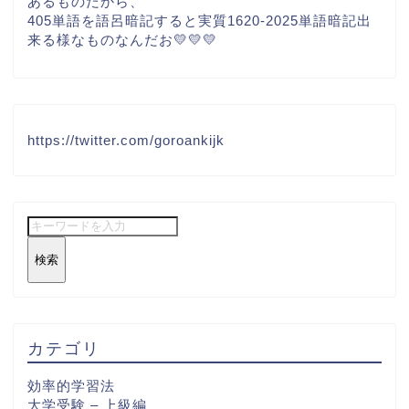
あるものだから、
405単語を語呂暗記すると実質1620-2025単語暗記出
来る様なものなんだお💛💛💛
https://twitter.com/goroankijk
検索
カテゴリ
効率的学習法
大学受験 – 上級編