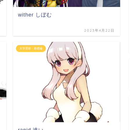
wither しぼむ
日
2023年4月22日
大学受験 - 基礎編
rapid 速い