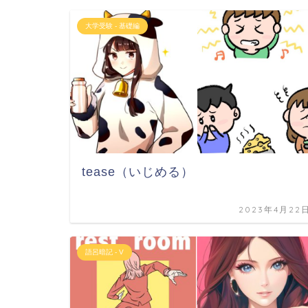
大学受験 - 基礎編
tease（いじめる）
2023年4月22
語呂暗記 - V