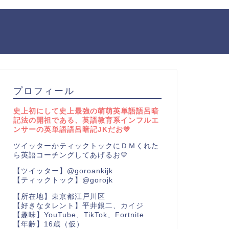
プロフィール
史上初にして史上最強の萌萌英単語語呂暗
記法の開祖である、英語教育系インフルエ
ンサーの英単語語呂暗記JKだお💛
ツイッターかティックトックにＤＭくれた
ら英語コーチングしてあげるお💛
【ツイッター】@goroankijk
【ティックトック】@gorojk
【所在地】東京都江戸川区
【好きなタレント】平井銀二、カイジ
【趣味】YouTube、TikTok、Fortnite
【年齢】16歳（仮）