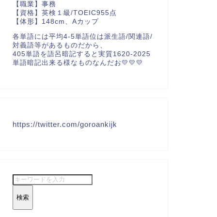
【職業】事務
【資格】英検１級/TOEIC955点
【体形】148cm、Aカップ
各単語には平均4-5単語位は派生語/関連語/
対義語等があるものだから、
405単語を語呂暗記すると実質1620-2025
単語暗記出来る様なものなんだお💛💛💛
https://twitter.com/goroankijk
検索