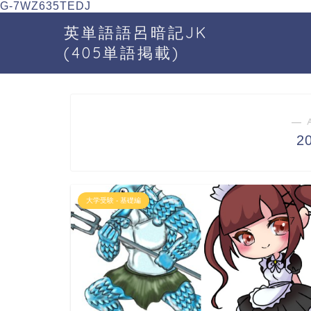
G-7WZ635TEDJ
英単語語呂暗記JK
(405単語掲載)
― 
2
大学受験 - 基礎編