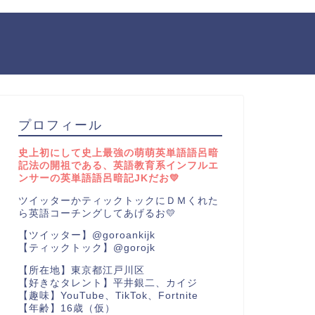
プロフィール
史上初にして史上最強の萌萌英単語語呂暗
記法の開祖である、英語教育系インフルエ
ンサーの英単語語呂暗記JKだお💛
ツイッターかティックトックにＤＭくれた
ら英語コーチングしてあげるお💛
【ツイッター】@goroankijk
【ティックトック】@gorojk
【所在地】東京都江戸川区
【好きなタレント】平井銀二、カイジ
【趣味】YouTube、TikTok、Fortnite
【年齢】16歳（仮）