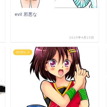
evil 邪悪な
日
2023年4月23日
語呂暗記 - E