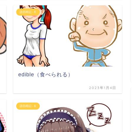
語呂暗記 - E
edible（食べられる）
日
2023年1月4日
語呂暗記 - E