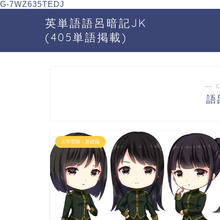
G-7WZ635TEDJ
英単語語呂暗記JK
(405単語掲載)
― 
語
大学受験 - 基礎編