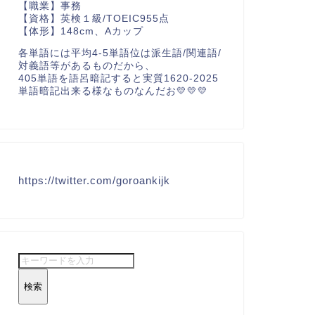
【職業】事務
【資格】英検１級/TOEIC955点
【体形】148cm、Aカップ
各単語には平均4-5単語位は派生語/関連語/
対義語等があるものだから、
405単語を語呂暗記すると実質1620-2025
単語暗記出来る様なものなんだお💛💛💛
https://twitter.com/goroankijk
検索