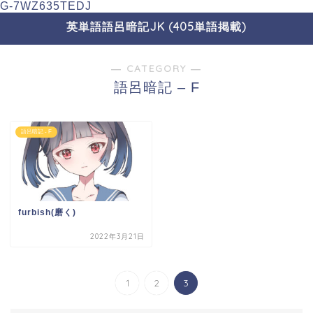
G-7WZ635TEDJ
英単語語呂暗記JK (405単語掲載)
― CATEGORY ―
語呂暗記 – F
語呂暗記 - F
furbish(磨く)
2022年3月21日
1
2
3