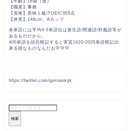
【年齢】16歳（仮）
【職業】事務
【資格】英検１級/TOEIC955点
【体形】148cm、Aカップ
各単語には平均4-5単語位は派生語/関連語/対義語等が
あるものだから、
405単語を語呂暗記すると実質1620-2025単語暗記出
来る様なものなんだお💛💛💛
https://twitter.com/goroankijk
検索