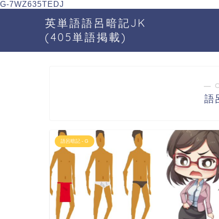
G-7WZ635TEDJ
英単語語呂暗記JK
(405単語掲載)
― 
語
語呂暗記 - G