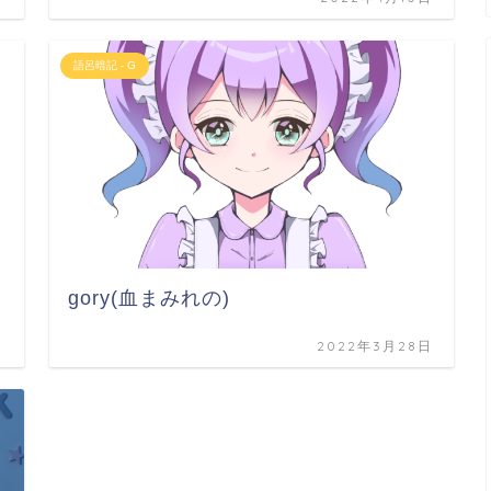
語呂暗記 - G
gory(血まみれの)
日
2022年3月28日