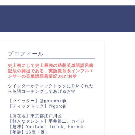
プロフィール
史上初にして史上最強の萌萌英単語語呂暗
記法の開祖である、英語教育系インフルエ
ンサーの英単語語呂暗記JKだお💛
ツイッターかティックトックにＤＭくれた
ら英語コーチングしてあげるお💛
【ツイッター】@goroankijk
【ティックトック】@gorojk
【所在地】東京都江戸川区
【好きなタレント】平井銀二、カイジ
【趣味】YouTube、TikTok、Fortnite
【年齢】16歳（仮）