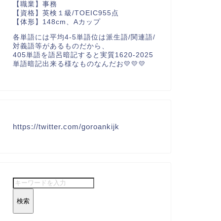
【職業】事務
【資格】英検１級/TOEIC955点
【体形】148cm、Aカップ
各単語には平均4-5単語位は派生語/関連語/
対義語等があるものだから、
405単語を語呂暗記すると実質1620-2025
単語暗記出来る様なものなんだお💛💛💛
https://twitter.com/goroankijk
検索