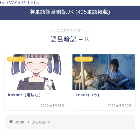
G-7WZ635TEDJ
英単語語呂暗記JK (405単語掲載)
― CATEGORY ―
語呂暗記 – K
語呂暗記 - K
語呂暗記 - K
kosher（適法な）
knack(コツ)
2022年3月31日
2022年3月20日
HOME
語呂暗記 - K