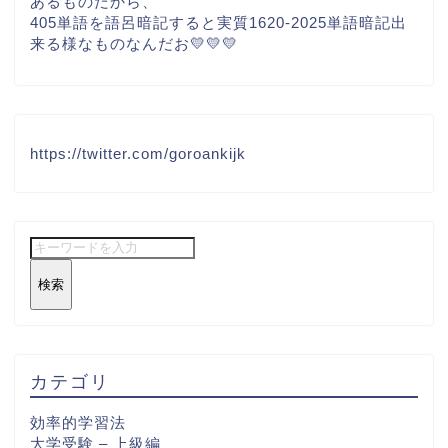
あるものだから、
405単語を語呂暗記すると実質1620-2025単語暗記出
来る様なものなんだお💛💛💛
https://twitter.com/goroankijk
検索
カテゴリ
効率的学習法
大学受験 – 上級編