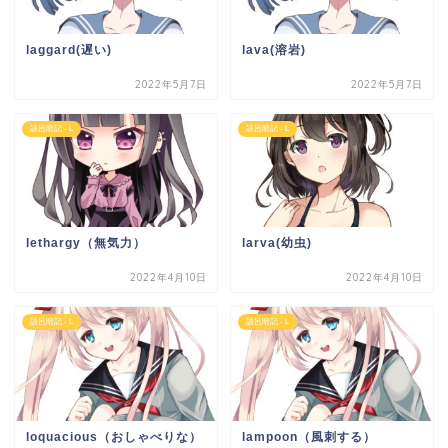
laggard(遅い)
lava(溶岩)
2022年5月7日
2022年5月7日
語呂暗記 - L
語呂暗記 - L
lethargy（無気力）
larva(幼虫)
2022年4月10日
2022年4月10日
語呂暗記 - L
語呂暗記 - L
loquacious（おしゃべりな）
lampoon（風刺する）