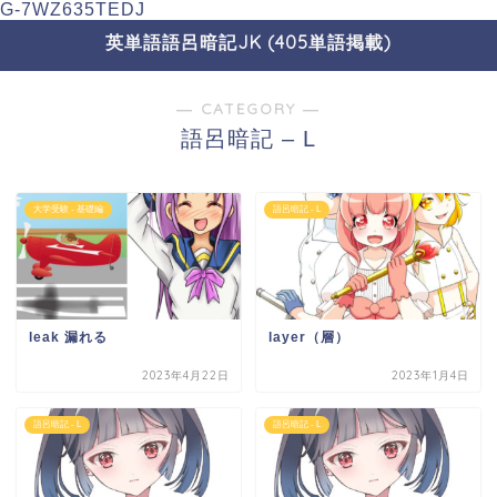
G-7WZ635TEDJ
英単語語呂暗記JK (405単語掲載)
― CATEGORY ―
語呂暗記 – L
大学受験 - 基礎編
語呂暗記 - L
leak 漏れる
layer（層）
2023年4月22日
2023年1月4日
語呂暗記 - L
語呂暗記 - L