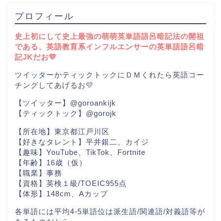
プロフィール
史上初にして史上最強の萌萌英単語語呂暗記法の開祖
である、英語教育系インフルエンサーの英単語語呂暗
記JKだお💛
ツイッターかティックトックにＤＭくれたら英語コー
チングしてあげるお💛
【ツイッター】@goroankijk
【ティックトック】@gorojk
【所在地】東京都江戸川区
【好きなタレント】平井銀二、カイジ
【趣味】YouTube、TikTok、Fortnite
【年齢】16歳（仮）
【職業】事務
【資格】英検１級/TOEIC955点
【体形】148cm、Aカップ
各単語には平均4-5単語位は派生語/関連語/対義語等が