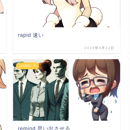
rapid 速い
日
2023年4月22日
語呂暗記 - R
remind 思い出させる