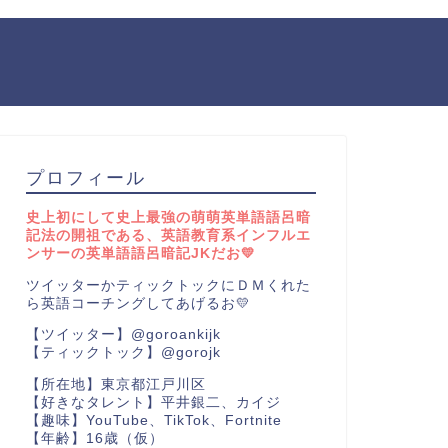
プロフィール
史上初にして史上最強の萌萌英単語語呂暗
記法の開祖である、英語教育系インフルエ
ンサーの英単語語呂暗記JKだお💛
ツイッターかティックトックにＤＭくれた
ら英語コーチングしてあげるお💛
【ツイッター】@goroankijk
【ティックトック】@gorojk
【所在地】東京都江戸川区
【好きなタレント】平井銀二、カイジ
【趣味】YouTube、TikTok、Fortnite
【年齢】16歳（仮）