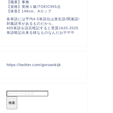
【職業】事務
【資格】英検１級/TOEIC955点
【体形】148cm、Aカップ
各単語には平均4-5単語位は派生語/関連語/
対義語等があるものだから、
405単語を語呂暗記すると実質1620-2025
単語暗記出来る様なものなんだお💛💛💛
https://twitter.com/goroankijk
検索