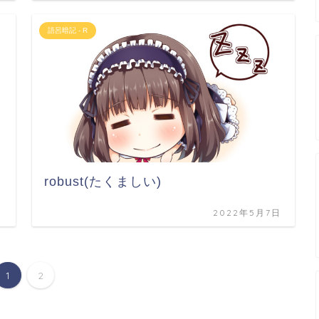
語呂暗記 - R
robust(たくましい)
日
2022年5月7日
1
2