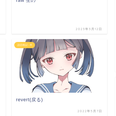
raw 生の
日
2023年3月12日
語呂暗記 - R
revert(戻る)
日
2022年5月7日