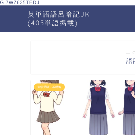
G-7WZ635TEDJ
英単語語呂暗記JK
(405単語掲載)
― 
語
大学受験 - 基礎編