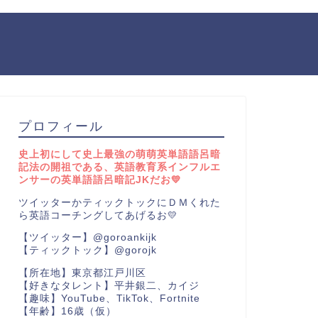
プロフィール
史上初にして史上最強の萌萌英単語語呂暗
記法の開祖である、英語教育系インフルエ
ンサーの英単語語呂暗記JKだお💛
ツイッターかティックトックにＤＭくれた
ら英語コーチングしてあげるお💛
【ツイッター】@goroankijk
【ティックトック】@gorojk
【所在地】東京都江戸川区
【好きなタレント】平井銀二、カイジ
【趣味】YouTube、TikTok、Fortnite
【年齢】16歳（仮）