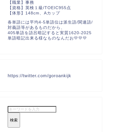
【職業】事務
【資格】英検１級/TOEIC955点
【体形】148cm、Aカップ
各単語には平均4-5単語位は派生語/関連語/
対義語等があるものだから、
405単語を語呂暗記すると実質1620-2025
単語暗記出来る様なものなんだお💛💛💛
https://twitter.com/goroankijk
検索