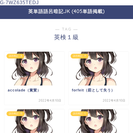
G-7WZ635TEDJ
英単語語呂暗記JK (405単語掲載)
― TAG ―
英検１級
語呂暗記 - A
語呂暗記 - F
accolade（賞賛）
forfeit（罰として失う）
2022年4月10日
2022年4月10日
語呂暗記 - D
語呂暗記 - L