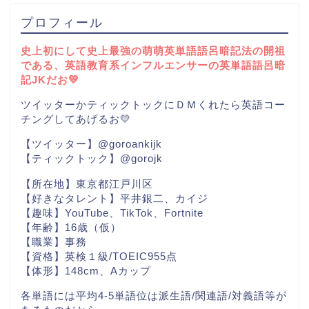
プロフィール
史上初にして史上最強の萌萌英単語語呂暗記法の開祖
である、英語教育系インフルエンサーの英単語語呂暗
記JKだお💛
ツイッターかティックトックにＤＭくれたら英語コー
チングしてあげるお💛
【ツイッター】@goroankijk
【ティックトック】@gorojk
【所在地】東京都江戸川区
【好きなタレント】平井銀二、カイジ
【趣味】YouTube、TikTok、Fortnite
【年齢】16歳（仮）
【職業】事務
【資格】英検１級/TOEIC955点
【体形】148cm、Aカップ
各単語には平均4-5単語位は派生語/関連語/対義語等が