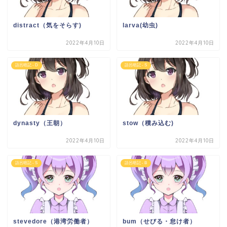
distract（気をそらす)
larva(幼虫)
2022年4月10日
2022年4月10日
語呂暗記 - D
語呂暗記 - S
dynasty（王朝）
stow（積み込む)
2022年4月10日
2022年4月10日
語呂暗記 - S
語呂暗記 - B
stevedore（港湾労働者）
bum（せびる・怠け者）