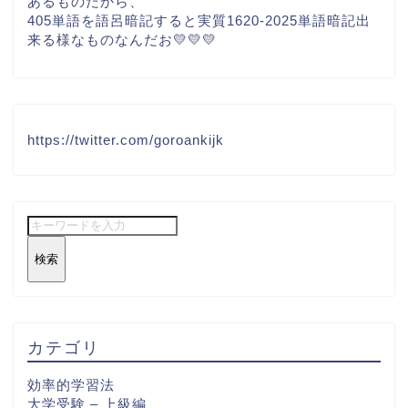
あるものだから、
405単語を語呂暗記すると実質1620-2025単語暗記出
来る様なものなんだお💛💛💛
https://twitter.com/goroankijk
検索
カテゴリ
効率的学習法
大学受験 – 上級編