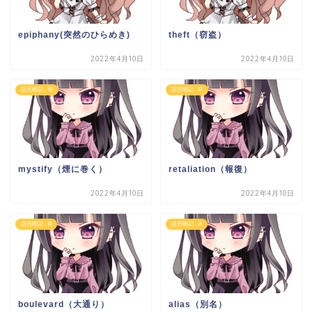
epiphany(突然のひらめき)
theft（窃盗）
2022年4月10日
2022年4月10日
語呂暗記 - M
語呂暗記 - R
mystify（煙に巻く）
retaliation（報復）
2022年4月10日
2022年4月10日
語呂暗記 - B
語呂暗記 - A
boulevard（大通り）
alias（別名）