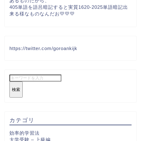
あるものだから、
405単語を語呂暗記すると実質1620-2025単語暗記出
来る様なものなんだお💛💛💛
https://twitter.com/goroankijk
検索
カテゴリ
効率的学習法
大学受験 – 上級編