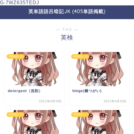
G-7WZ635TEDJ
英単語語呂暗記JK (405単語掲載)
― TAG ―
英検
語呂暗記 - D
語呂暗記 - H
detergent（洗剤）
hinge(蝶つがい)
2022年4月10日
2022年4月10日
語呂暗記 - E
語呂暗記 - T