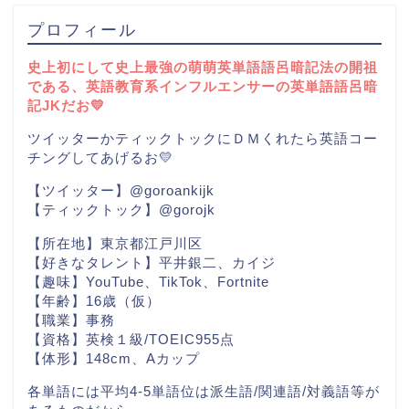
プロフィール
史上初にして史上最強の萌萌英単語語呂暗記法の開祖
である、英語教育系インフルエンサーの英単語語呂暗
記JKだお💛
ツイッターかティックトックにＤＭくれたら英語コー
チングしてあげるお💛
【ツイッター】@goroankijk
【ティックトック】@gorojk
【所在地】東京都江戸川区
【好きなタレント】平井銀二、カイジ
【趣味】YouTube、TikTok、Fortnite
【年齢】16歳（仮）
【職業】事務
【資格】英検１級/TOEIC955点
【体形】148cm、Aカップ
各単語には平均4-5単語位は派生語/関連語/対義語等が