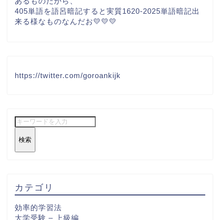
あるものだから、
405単語を語呂暗記すると実質1620-2025単語暗記出
来る様なものなんだお💛💛💛
https://twitter.com/goroankijk
検索
カテゴリ
効率的学習法
大学受験 – 上級編