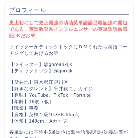
プロフィール
史上初にして史上最強の萌萌英単語語呂暗記法の開祖
である、英語教育系インフルエンサーの英単語語呂暗
記JKだお💛
ツイッターかティックトックにＤＭくれたら英語コー
チングしてあげるお💛
【ツイッター】@goroankijk
【ティックトック】@gorojk
【所在地】東京都江戸川区
【好きなタレント】平井銀二、カイジ
【趣味】YouTube、TikTok、Fortnite
【年齢】16歳（仮）
【職業】事務
【資格】英検１級/TOEIC955点
【体形】148cm、Aカップ
各単語には平均4-5単語位は派生語/関連語/対義語等が