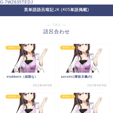
G-7WZ635TEDJ
英単語語呂暗記JK (405単語掲載)
― TAG ―
語呂合わせ
語呂暗記 - S
語呂暗記 - A
stubborn（頑固な）
ascetic(禁欲主義の)
2022年4月10日
2022年4月10日
語呂暗記 - S
語呂暗記 - E