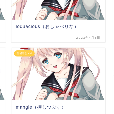
loquacious（おしゃべりな）
日
2022年4月6日
語呂暗記 - M
mangle（押しつぶす）