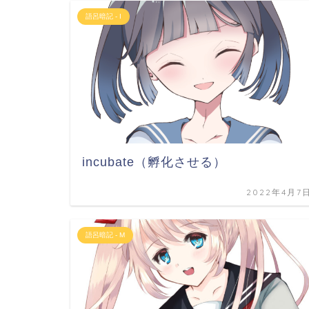
語呂暗記 - I
incubate（孵化させる）
2022年4月7
語呂暗記 - M