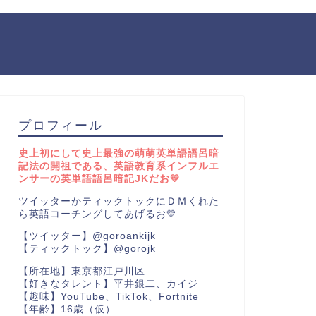
プロフィール
史上初にして史上最強の萌萌英単語語呂暗
記法の開祖である、英語教育系インフルエ
ンサーの英単語語呂暗記JKだお💛
ツイッターかティックトックにＤＭくれた
ら英語コーチングしてあげるお💛
【ツイッター】@goroankijk
【ティックトック】@gorojk
【所在地】東京都江戸川区
【好きなタレント】平井銀二、カイジ
【趣味】YouTube、TikTok、Fortnite
【年齢】16歳（仮）