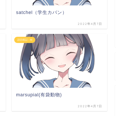
satchel（学生カバン）
日
2022年4月7日
語呂暗記 - M
marsupial(有袋動物)
日
2022年4月7日