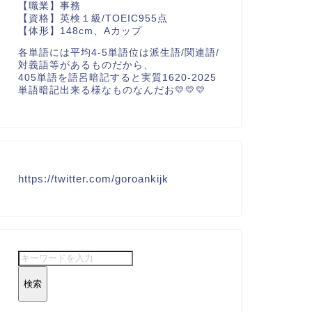
【職業】事務
【資格】英検１級/TOEIC955点
【体形】148cm、Aカップ
各単語には平均4-5単語位は派生語/関連語/
対義語等があるものだから、
405単語を語呂暗記すると実質1620-2025
単語暗記出来る様なものなんだお💛💛💛
https://twitter.com/goroankijk
検索