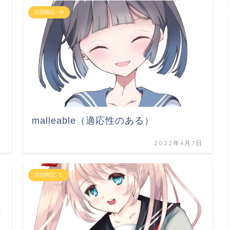
語呂暗記 - M
malleable（適応性のある）
日
2022年4月7日
語呂暗記 - L