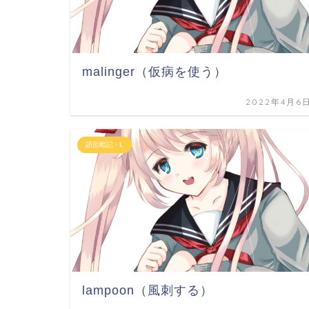
malinger（仮病を使う）
2022年4月6
語呂暗記 - L
lampoon（風刺する）