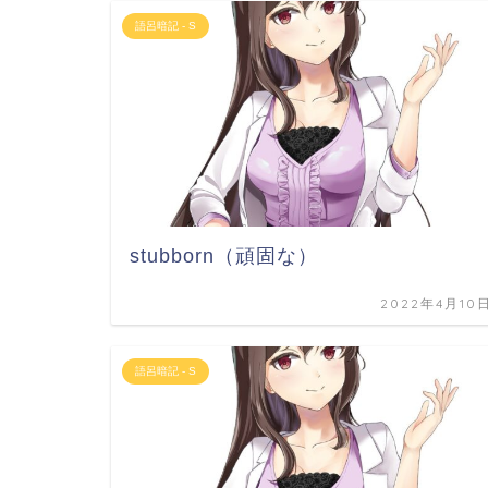
語呂暗記 - S
stubborn（頑固な）
2022年4月10
語呂暗記 - S