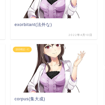
exorbitant(法外な)
日
2022年4月10日
語呂暗記 - C
corpus(集大成)