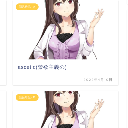
語呂暗記 - A
ascetic(禁欲主義の)
日
2022年4月10日
語呂暗記 - E