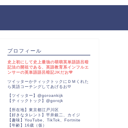
プロフィール
史上初にして史上最強の萌萌英単語語呂暗
記法の開祖である、英語教育系インフルエ
ンサーの英単語語呂暗記JKだお💛
ツイッターかティックトックにＤＭくれた
ら英語コーチングしてあげるお💛
【ツイッター】@goroankijk
【ティックトック】@gorojk
【所在地】東京都江戸川区
【好きなタレント】平井銀二、カイジ
【趣味】YouTube、TikTok、Fortnite
【年齢】16歳（仮）