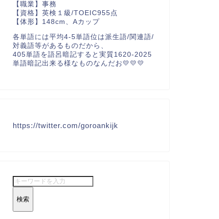
【職業】事務
【資格】英検１級/TOEIC955点
【体形】148cm、Aカップ
各単語には平均4-5単語位は派生語/関連語/
対義語等があるものだから、
405単語を語呂暗記すると実質1620-2025
単語暗記出来る様なものなんだお💛💛💛
https://twitter.com/goroankijk
検索