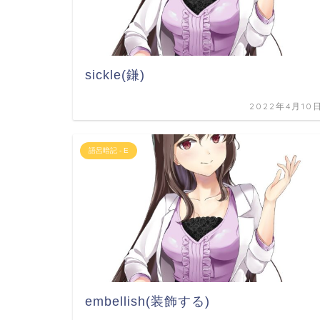
sickle(鎌)
2022年4月10
語呂暗記 - E
embellish(装飾する)