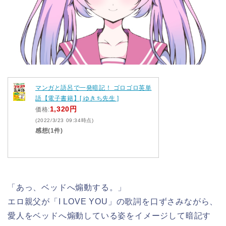
マンガと語呂で一発暗記！ ゴロゴロ英単
語【電子書籍】[ ゆきち先生 ]
1,320円
価格:
(2022/3/23 09:34時点)
感想(1件)
「あっ、ベッドへ煽動する。」
エロ親父が「I LOVE YOU」の歌詞を口ずさみながら、
愛人をベッドへ煽動している姿をイメージして暗記す