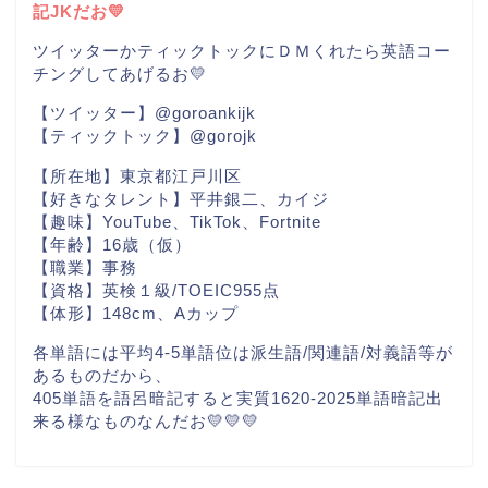
記JKだお💛
ツイッターかティックトックにＤＭくれたら英語コー
チングしてあげるお💛
【ツイッター】@goroankijk
【ティックトック】@gorojk
【所在地】東京都江戸川区
【好きなタレント】平井銀二、カイジ
【趣味】YouTube、TikTok、Fortnite
【年齢】16歳（仮）
【職業】事務
【資格】英検１級/TOEIC955点
【体形】148cm、Aカップ
各単語には平均4-5単語位は派生語/関連語/対義語等が
あるものだから、
405単語を語呂暗記すると実質1620-2025単語暗記出
来る様なものなんだお💛💛💛