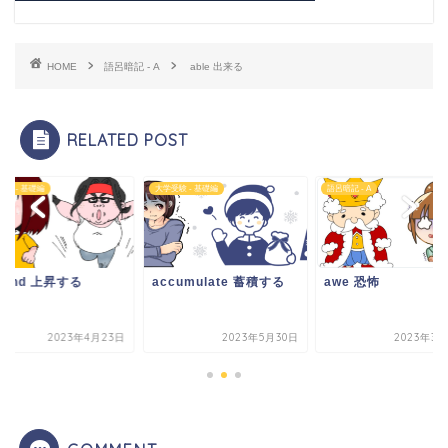
HOME
語呂暗記 - A
able 出来る
RELATED POST
受験 - 基礎編
大学受験 - 基礎編
語呂暗記 - A
cend 上昇する
accumulate 蓄積する
awe 恐怖
2023年4月23日
2023年5月30日
2023年3