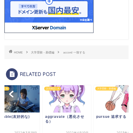
HOME
大学受験 - 基礎編
accord 一致する
RELATED POST
記 - A
語呂暗記 - A
大学受験 - 基礎編
icable(友好的な)
aggravate（悪化させ
pursue 追求する
る）
2022年3月19日
2022年4月10日
2023年4月