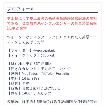
プロフィール
史上初にして史上最強の萌萌英単語語呂暗記法の開祖
である、英語教育系インフルエンサーの英単語語呂暗
記JKだお💛
ツイッターかティックトックにＤＭくれたら英語コー
チングしてあげるお💛
【ツイッター】@goroankijk
【ティックトック】@gorojk
【所在地】東京都江戸川区
【好きなタレント】平井銀二、カイジ
【趣味】YouTube、TikTok、Fortnite
【年齢】16歳（仮）
【職業】事務
【資格】英検１級/TOEIC955点
【体形】148cm、Aカップ
各単語には平均4-5単語位は派生語/関連語/対義語等が