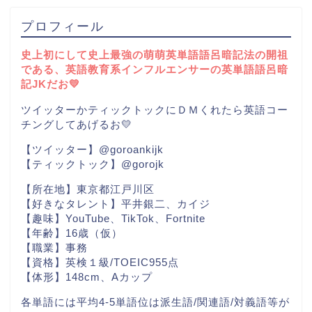
プロフィール
史上初にして史上最強の萌萌英単語語呂暗記法の開祖
である、英語教育系インフルエンサーの英単語語呂暗
記JKだお💛
ツイッターかティックトックにＤＭくれたら英語コー
チングしてあげるお💛
【ツイッター】@goroankijk
【ティックトック】@gorojk
【所在地】東京都江戸川区
【好きなタレント】平井銀二、カイジ
【趣味】YouTube、TikTok、Fortnite
【年齢】16歳（仮）
【職業】事務
【資格】英検１級/TOEIC955点
【体形】148cm、Aカップ
各単語には平均4-5単語位は派生語/関連語/対義語等が