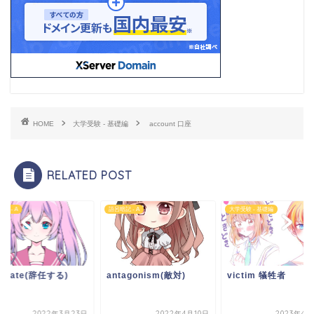
HOME
大学受験 - 基礎編
account 口座
RELATED POST
記 - A
語呂暗記 - A
大学受験 - 基礎編
dicate(辞任する)
antagonism(敵対)
victim 犠牲者
2022年3月23日
2022年4月10日
2023年4月