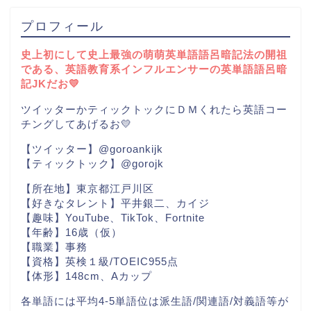
プロフィール
史上初にして史上最強の萌萌英単語語呂暗記法の開祖
である、英語教育系インフルエンサーの英単語語呂暗
記JKだお💛
ツイッターかティックトックにＤＭくれたら英語コー
チングしてあげるお💛
【ツイッター】@goroankijk
【ティックトック】@gorojk
【所在地】東京都江戸川区
【好きなタレント】平井銀二、カイジ
【趣味】YouTube、TikTok、Fortnite
【年齢】16歳（仮）
【職業】事務
【資格】英検１級/TOEIC955点
【体形】148cm、Aカップ
各単語には平均4-5単語位は派生語/関連語/対義語等が