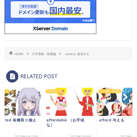
HOME
大学受験 - 基礎編
achieve 達成する
RELATED POST
記 - A
語呂暗記 - A
大学受験 - 基礎編
sorted 各種取り揃え
affordable （お手頃
afford 与える
な）
2023年4月23日
2023年1月5日
2023年4月