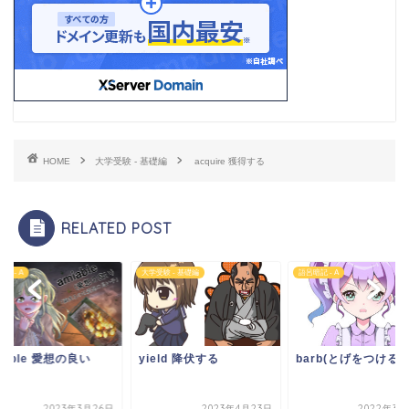
HOME
大学受験 - 基礎編
acquire 獲得する
RELATED POST
記 - A
大学受験 - 基礎編
語呂暗記 - A
iable 愛想の良い
yield 降伏する
barb(とげをつける)
2023年3月26日
2023年4月23日
2022年3月