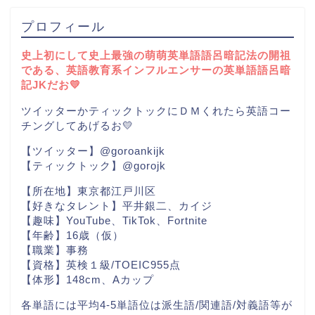
プロフィール
史上初にして史上最強の萌萌英単語語呂暗記法の開祖
である、英語教育系インフルエンサーの英単語語呂暗
記JKだお💛
ツイッターかティックトックにＤＭくれたら英語コー
チングしてあげるお💛
【ツイッター】@goroankijk
【ティックトック】@gorojk
【所在地】東京都江戸川区
【好きなタレント】平井銀二、カイジ
【趣味】YouTube、TikTok、Fortnite
【年齢】16歳（仮）
【職業】事務
【資格】英検１級/TOEIC955点
【体形】148cm、Aカップ
各単語には平均4-5単語位は派生語/関連語/対義語等が