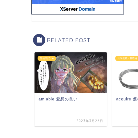
RELATED POST
語呂暗記 - A
大学受験 - 基礎編
amiable 愛想の良い
acquire
2023年5月30日
2023年3月26日