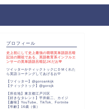
プロフィール
史上初にして史上最強の萌萌英単語語呂暗
記法の開祖である、英語教育系インフルエ
ンサーの英単語語呂暗記JKだお💛
ツイッターかティックトックにＤＭくれた
ら英語コーチングしてあげるお💛
【ツイッター】@goroankijk
【ティックトック】@gorojk
【所在地】東京都江戸川区
【好きなタレント】平井銀二、カイジ
【趣味】YouTube、TikTok、Fortnite
【年齢】16歳（仮）