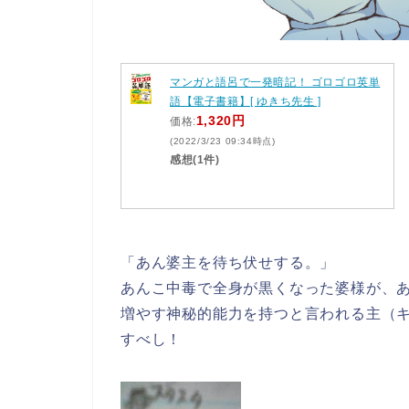
マンガと語呂で一発暗記！ ゴロゴロ英単
語【電子書籍】[ ゆきち先生 ]
1,320円
価格:
(2022/3/23 09:34時点)
感想(1件)
「あん婆主を待ち伏せする。」
あんこ中毒で全身が黒くなった婆様が、
増やす神秘的能力を持つと言われる主（
すべし！