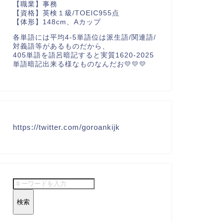
【職業】事務
【資格】英検１級/TOEIC955点
【体形】148cm、Aカップ
各単語には平均4-5単語位は派生語/関連語/
対義語等があるものだから、
405単語を語呂暗記すると実質1620-2025
単語暗記出来る様なものなんだお💛💛💛
https://twitter.com/goroankijk
検索