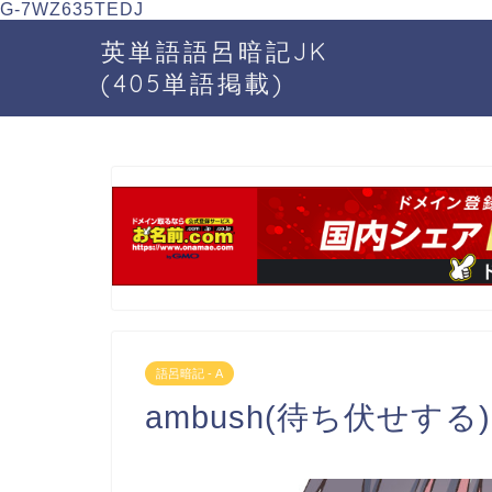
G-7WZ635TEDJ
英単語語呂暗記JK
(405単語掲載)
語呂暗記 - A
ambush(待ち伏せする)