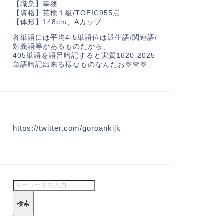
【職業】事務
【資格】英検１級/TOEIC955点
【体形】148cm、Aカップ
各単語には平均4-5単語位は派生語/関連語/
対義語等があるものだから、
405単語を語呂暗記すると実質1620-2025
単語暗記出来る様なものなんだお💛💛💛
https://twitter.com/goroankijk
検索