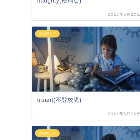
haughty(横柄な)
2022年3月20
語呂暗記 - T
truant(不登校児)
2022年3月20
語呂暗記 - L