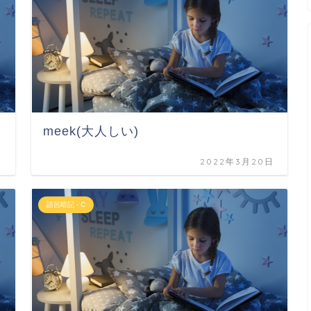
meek(大人しい)
日
2022年3月20日
語呂暗記 - C