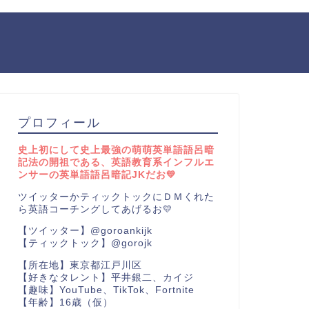
プロフィール
史上初にして史上最強の萌萌英単語語呂暗
記法の開祖である、英語教育系インフルエ
ンサーの英単語語呂暗記JKだお💛
ツイッターかティックトックにＤＭくれた
ら英語コーチングしてあげるお💛
【ツイッター】@goroankijk
【ティックトック】@gorojk
【所在地】東京都江戸川区
【好きなタレント】平井銀二、カイジ
【趣味】YouTube、TikTok、Fortnite
【年齢】16歳（仮）