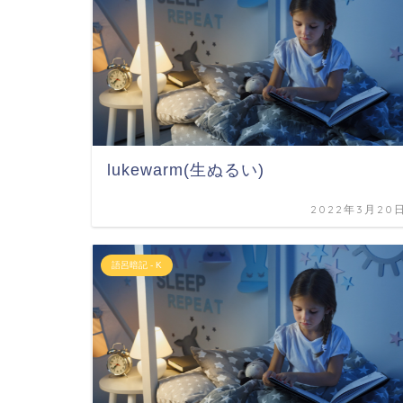
lukewarm(生ぬるい)
2022年3月20
語呂暗記 - K