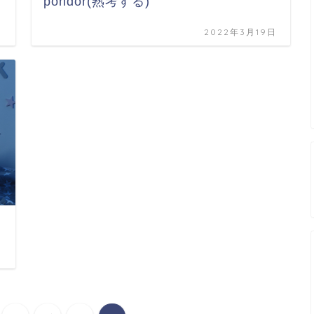
pondor(熟考する)
日
2022年3月19日
日