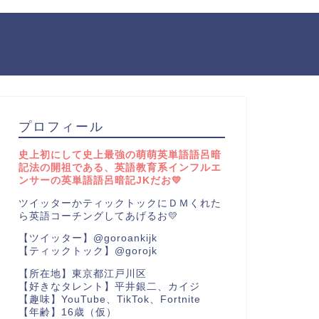
プロフィール
史上初にして史上最強の萌萌英単語語呂暗
記法の開祖である、英語教育系インフルエ
ンサーの英単語語呂暗記JKだお💛
ツイッターかティックトックにＤＭくれた
ら英語コーチングしてあげるお💛
【ツイッター】@goroankijk
【ティックトック】@gorojk
【所在地】東京都江戸川区
【好きなタレント】平井銀二、カイジ
【趣味】YouTube、TikTok、Fortnite
【年齢】16歳（仮）