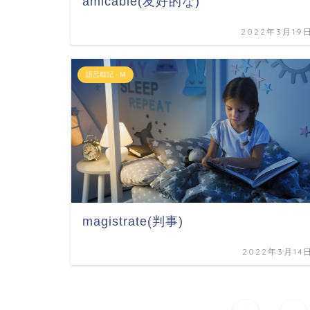
amicable(友好的な)
2022年3月19
語呂暗記 - M
magistrate(判事)
2022年3月14
...