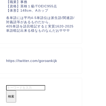
【職業】事務
【資格】英検１級/TOEIC955点
【体形】148cm、Aカップ
各単語には平均4-5単語位は派生語/関連語/
対義語等があるものだから、
405単語を語呂暗記すると実質1620-2025
単語暗記出来る様なものなんだお💛💛💛
https://twitter.com/goroankijk
検索