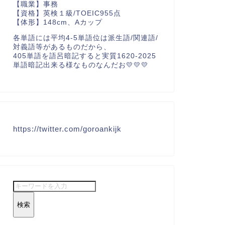
【職業】事務
【資格】英検１級/TOEIC955点
【体形】148cm、Aカップ
各単語には平均4-5単語位は派生語/関連語/
対義語等があるものだから、
405単語を語呂暗記すると実質1620-2025
単語暗記出来る様なものなんだお💛💛💛
https://twitter.com/goroankijk
検索