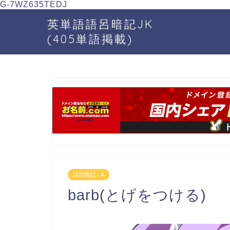
G-7WZ635TEDJ
英単語語呂暗記JK
(405単語掲載)
語呂暗記 - A
barb(とげをつける)