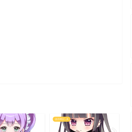
語呂暗記 - A
大