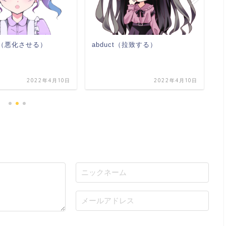
a
ate（悪化させる）
abduct（拉致する）
2022年4月10日
2022年4月10日