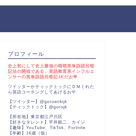
プロフィール
史上初にして史上最強の萌萌英単語語呂暗
記法の開祖である、英語教育系インフルエ
ンサーの英単語語呂暗記JKだお💛
ツイッターかティックトックにＤＭくれた
ら英語コーチングしてあげるお💛
【ツイッター】@goroankijk
【ティックトック】@gorojk
【所在地】東京都江戸川区
【好きなタレント】平井銀二、カイジ
【趣味】YouTube、TikTok、Fortnite
【年齢】16歳（仮）