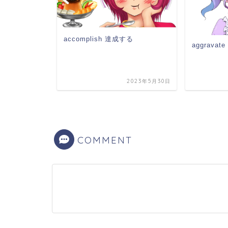
accomplish 達成する
）
aggrav
2022年4月10日
2023年5月30日
COMMENT