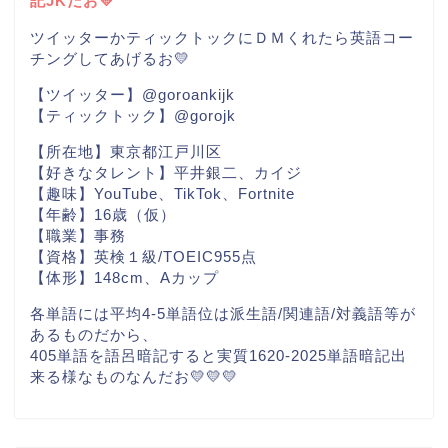
記JKだお💛
ツイッターかティックトックにＤＭくれたら英語コー
チングしてあげるお💛
【ツイッター】@goroankijk
【ティックトック】@gorojk
【所在地】東京都江戸川区
【好きなタレント】平井銀二、カイジ
【趣味】YouTube、TikTok、Fortnite
【年齢】16歳（仮）
【職業】事務
【資格】英検１級/TOEIC955点
【体形】148cm、Aカップ
各単語には平均4-5単語位は派生語/関連語/対義語等が
あるものだから、
405単語を語呂暗記すると実質1620-2025単語暗記出
来る様なものなんだお💛💛💛