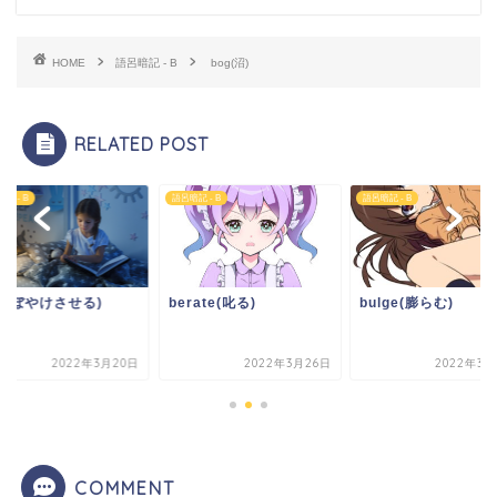
HOME
語呂暗記 - B
bog(沼)
RELATED POST
記 - B
語呂暗記 - B
語呂暗記 - B
ur(ぼやけさせる)
berate(叱る)
bulge(膨らむ)
2022年3月20日
2022年3月26日
2022年3月
COMMENT