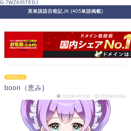
G-7WZ635TEDJ
英単語語呂暗記JK (405単語掲載)
語呂暗記 - B
boon（恵み)
2022年4月10日
/
2022年5月5日