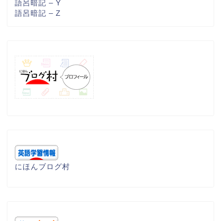
語呂暗記 – Y
語呂暗記 – Z
にほんブログ村