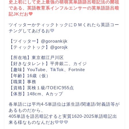
史上初にして史上最強の萌萌英単語語呂暗記法の開祖
である、英語教育系インフルエンサーの英単語語呂暗
記JKだお💛
ツイッターかティックトックにＤＭくれたら英語コー
チングしてあげるお💛
【ツイッター】@goroankijk
【ティックトック】@gorojk
【所在地】東京都江戸川区
【好きなタレント】平井銀二、カイジ
【趣味】YouTube、TikTok、Fortnite
【年齢】16歳（仮）
【職業】事務
【資格】英検１級/TOEIC955点
【体形】148cm、Aカップ
各単語には平均4-5単語位は派生語/関連語/対義語等が
あるものだから、
405単語を語呂暗記すると実質1620-2025単語暗記出
来る様なものなんだお💛💛💛