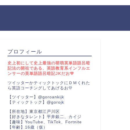
プロフィール
史上初にして史上最強の萌萌英単語語呂暗
記法の開祖である、英語教育系インフルエ
ンサーの英単語語呂暗記JKだお💛
ツイッターかティックトックにＤＭくれた
ら英語コーチングしてあげるお💛
【ツイッター】@goroankijk
【ティックトック】@gorojk
【所在地】東京都江戸川区
【好きなタレント】平井銀二、カイジ
【趣味】YouTube、TikTok、Fortnite
【年齢】16歳（仮）