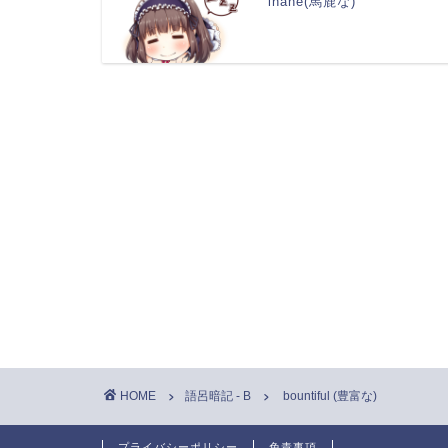
inane(馬鹿な)
HOME
語呂暗記 - B
bountiful (豊富な)
プライバシーポリシー
免責事項