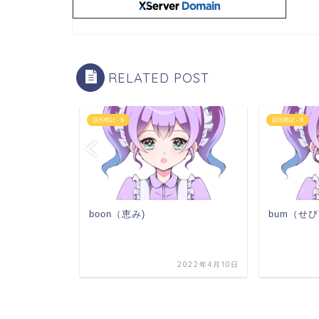
RELATED POST
語呂暗記 - B
語呂暗記 - B
boon（恵み)
bum（せ
2022年3月21日
2022年4月10日