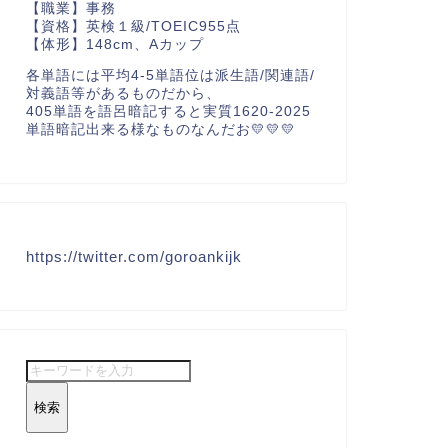
【職業】事務
【資格】英検１級/TOEIC955点
【体形】148cm、Aカップ
各単語には平均4-5単語位は派生語/関連語/
対義語等があるものだから、
405単語を語呂暗記すると実質1620-2025
単語暗記出来る様なものなんだお💛💛💛
https://twitter.com/goroankijk
検索