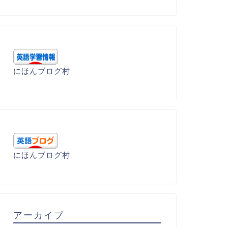
にほんブログ村
呂暗記 - B
語呂暗記 - B
oon（恵み)
bum（せびる・怠け者）
にほんブログ村
2022年4月10日
2022年4月10
アーカイブ