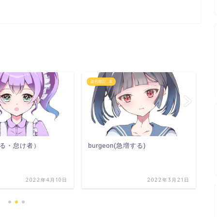
語呂暗記 - B
語
びる・怠け者）
burgeon(急増する)
b
2022年4月10日
2022年3月21日