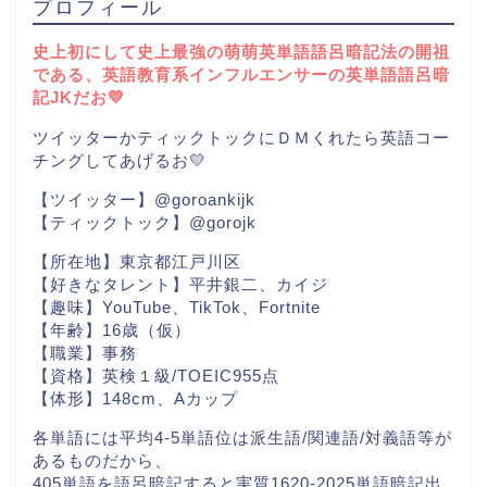
プロフィール
史上初にして史上最強の萌萌英単語語呂暗記法の開祖
である、英語教育系インフルエンサーの英単語語呂暗
記JKだお💛
ツイッターかティックトックにＤＭくれたら英語コー
チングしてあげるお💛
【ツイッター】@goroankijk
【ティックトック】@gorojk
【所在地】東京都江戸川区
【好きなタレント】平井銀二、カイジ
【趣味】YouTube、TikTok、Fortnite
【年齢】16歳（仮）
【職業】事務
【資格】英検１級/TOEIC955点
【体形】148cm、Aカップ
各単語には平均4-5単語位は派生語/関連語/対義語等が
あるものだから、
405単語を語呂暗記すると実質1620-2025単語暗記出