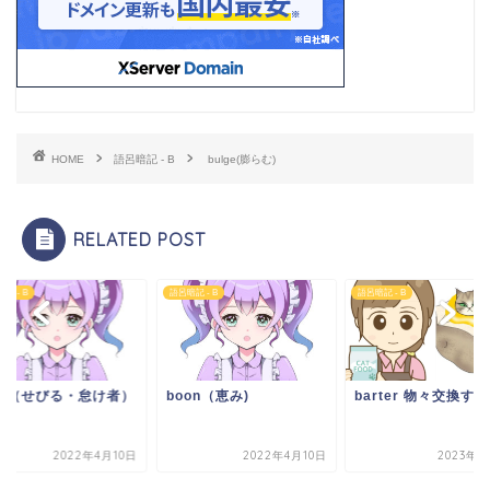
HOME
語呂暗記 - B
bulge(膨らむ)
RELATED POST
記 - B
語呂暗記 - B
語呂暗記 - B
um（せびる・怠け者）
boon（恵み)
barter 物々交換する
2022年4月10日
2022年4月10日
2023年4