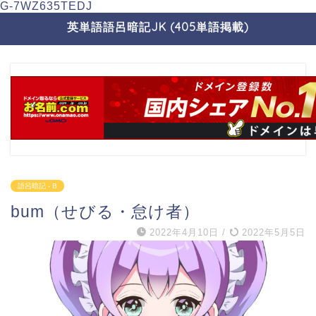
G-7WZ635TEDJ
英単語語呂暗記JK (405単語掲載)
語呂暗記 - B
bum（せびる・怠け者）
2022年4月10日
/
2022年5月5日