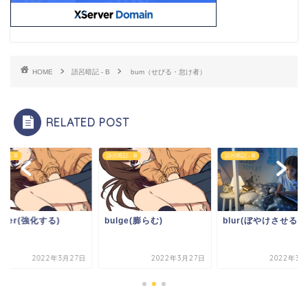
HOME
語呂暗記 - B
bum（せびる・怠け者）
RELATED POST
記 - B
語呂暗記 - B
語呂暗記 - B
lster(強化する)
bulge(膨らむ)
blur(ぼやけさせる)
2022年3月27日
2022年3月27日
2022年3月