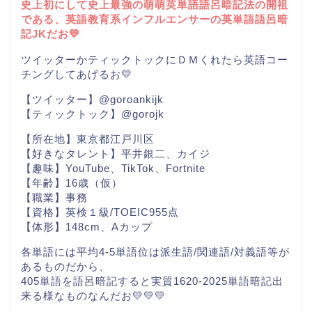
史上初にして史上最強の萌萌英単語語呂暗記法の開祖
である、英語教育系インフルエンサーの英単語語呂暗
記JKだお💛
ツイッターかティックトックにＤＭくれたら英語コー
チングしてあげるお💛
【ツイッター】@goroankijk
【ティックトック】@gorojk
【所在地】東京都江戸川区
【好きなタレント】平井銀二、カイジ
【趣味】YouTube、TikTok、Fortnite
【年齢】16歳（仮）
【職業】事務
【資格】英検１級/TOEIC955点
【体形】148cm、Aカップ
各単語には平均4-5単語位は派生語/関連語/対義語等が
あるものだから、
405単語を語呂暗記すると実質1620-2025単語暗記出
来る様なものなんだお💛💛💛