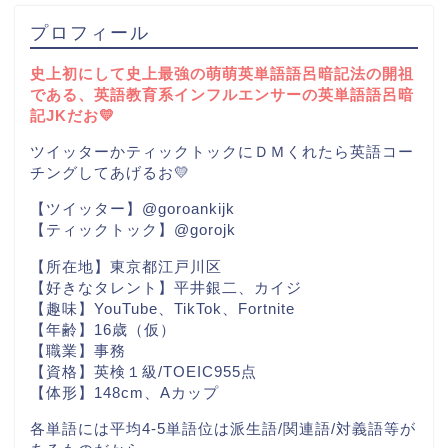
プロフィール
史上初にして史上最強の萌萌英単語語呂暗記法の開祖
である、英語教育系インフルエンサーの英単語語呂暗
記JKだお💛
ツイッターかティックトックにＤＭくれたら英語コー
チングしてあげるお💛
【ツイッター】@goroankijk
【ティックトック】@gorojk
【所在地】東京都江戸川区
【好きなタレント】平井銀二、カイジ
【趣味】YouTube、TikTok、Fortnite
【年齢】16歳（仮）
【職業】事務
【資格】英検１級/TOEIC955点
【体形】148cm、Aカップ
各単語には平均4-5単語位は派生語/関連語/対義語等が