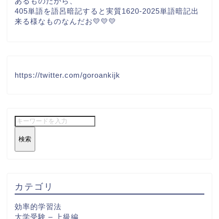
あるものだから、
405単語を語呂暗記すると実質1620-2025単語暗記出
来る様なものなんだお💛💛💛
https://twitter.com/goroankijk
検索
カテゴリ
効率的学習法
大学受験 – 上級編