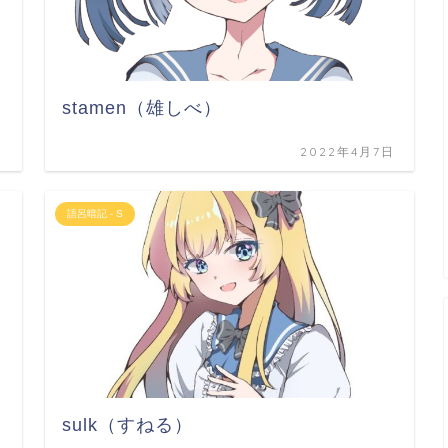
stamen（雄しべ）
日
2022年4月7日
語呂暗記 - S
sulk（すねる）