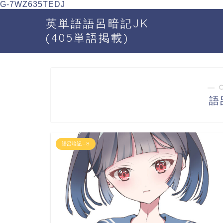
G-7WZ635TEDJ
英単語語呂暗記JK
(405単語掲載)
― 
語
語呂暗記 - S