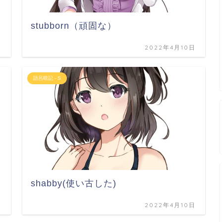
stubborn（頑固な）
日
2022年4月10日
語呂暗記 - S
shabby(使い古した)
日
2022年4月10日