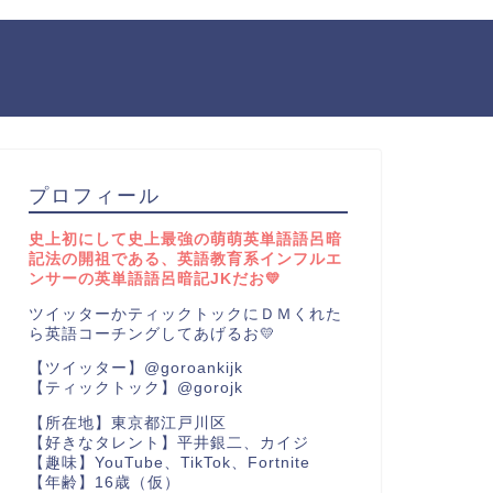
プロフィール
史上初にして史上最強の萌萌英単語語呂暗
記法の開祖である、英語教育系インフルエ
ンサーの英単語語呂暗記JKだお💛
ツイッターかティックトックにＤＭくれた
ら英語コーチングしてあげるお💛
【ツイッター】@goroankijk
【ティックトック】@gorojk
【所在地】東京都江戸川区
【好きなタレント】平井銀二、カイジ
【趣味】YouTube、TikTok、Fortnite
【年齢】16歳（仮）