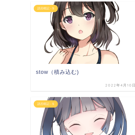
語呂暗記 - S
stow（積み込む)
2022年4月10
語呂暗記 - S