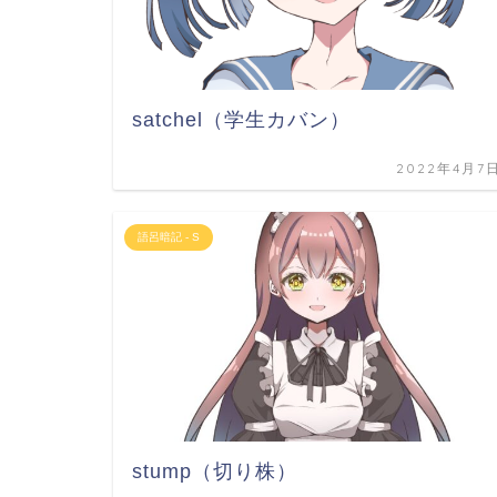
satchel（学生カバン）
2022年4月7
語呂暗記 - S
stump（切り株）