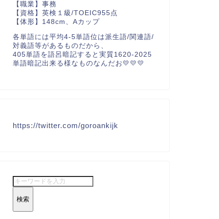
【職業】事務
【資格】英検１級/TOEIC955点
【体形】148cm、Aカップ
各単語には平均4-5単語位は派生語/関連語/
対義語等があるものだから、
405単語を語呂暗記すると実質1620-2025
単語暗記出来る様なものなんだお💛💛💛
https://twitter.com/goroankijk
検索