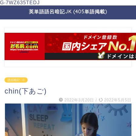
G-7WZ635TEDJ
英単語語呂暗記JK (405単語掲載)
語呂暗記 - C
chin(下あご)
2022年3月20日
/
2022年5月5日