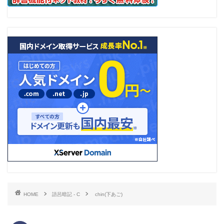
HOME
語呂暗記 - C
chin(下あご)