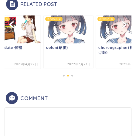
RELATED POST
記 - C
語呂暗記 - C
語呂暗記 - C
ndidate 候補
colon(結腸)
choreographer(
け師)
2023年4月22日
2022年3月21日
2022年3月
COMMENT