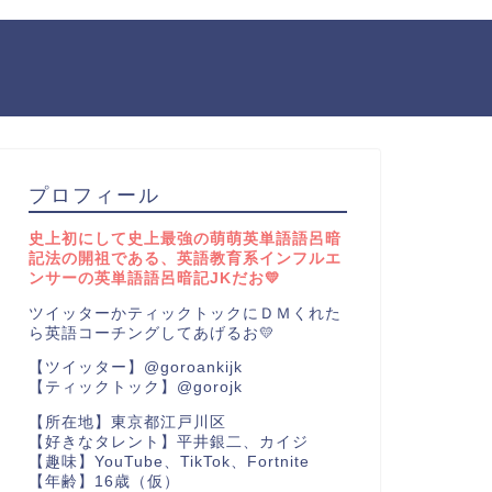
プロフィール
史上初にして史上最強の萌萌英単語語呂暗
記法の開祖である、英語教育系インフルエ
ンサーの英単語語呂暗記JKだお💛
ツイッターかティックトックにＤＭくれた
ら英語コーチングしてあげるお💛
【ツイッター】@goroankijk
【ティックトック】@gorojk
【所在地】東京都江戸川区
【好きなタレント】平井銀二、カイジ
【趣味】YouTube、TikTok、Fortnite
【年齢】16歳（仮）