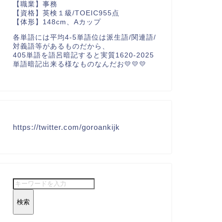
【職業】事務
【資格】英検１級/TOEIC955点
【体形】148cm、Aカップ
各単語には平均4-5単語位は派生語/関連語/
対義語等があるものだから、
405単語を語呂暗記すると実質1620-2025
単語暗記出来る様なものなんだお💛💛💛
https://twitter.com/goroankijk
検索