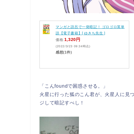
マンガと語呂で一発暗記！ ゴロゴロ英単
語【電子書籍】[ ゆきち先生 ]
1,320円
価格:
(2022/3/23 09:34時点)
感想(1件)
「こんfoundで困惑させる。」
火星に行った狐のこん君が、火星人に見
ジして暗記すべし！