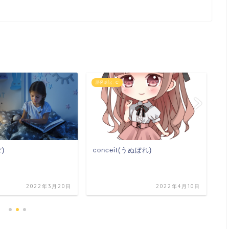
語呂暗記 - C
語
c
ご)
conceit(うぬぼれ)
2022年3月20日
2022年4月10日