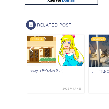
RELATED POST
語呂暗記 - C
語呂暗記 - C
cozy（居心地の良い）
chin(下あ
2022年4月10日
2023年1月4日