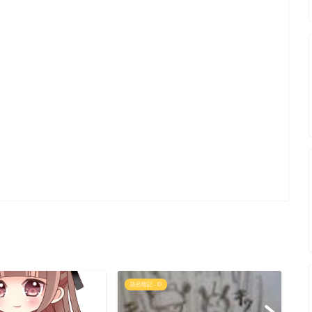
語呂暗記 - D
大