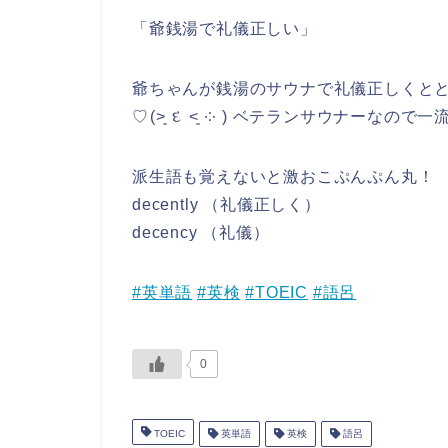
「爺銭湯で礼儀正しい」
爺ちゃんが銭湯のサウナで礼儀正しくと
♡⁠(⁠˃͈⁠ ⁠દ⁠ ⁠˂͈⁠ ⁠༶⁠ ⁠) ベテランサウ
派生語も覚えないと激おこぷんぷん丸！
decently （礼儀正しく）
decency （礼儀）
#英単語
#英検
#TOEIC
#語呂
0
TOEIC
英単語
英検
語呂