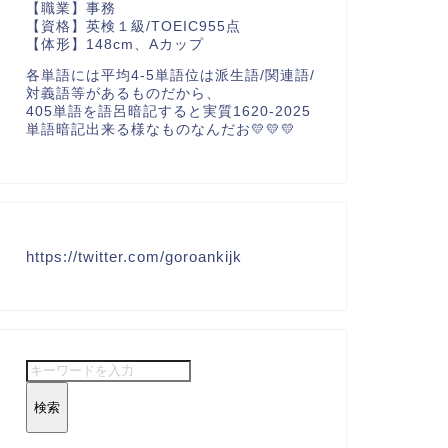
【職業】事務
【資格】英検１級/TOEIC955点
【体形】148cm、Aカップ
各単語には平均4-5単語位は派生語/関連語/
対義語等があるものだから、
405単語を語呂暗記すると実質1620-2025
単語暗記出来る様なものなんだお💛💛💛
https://twitter.com/goroankijk
検索