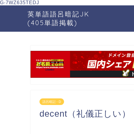
G-7WZ635TEDJ
英単語語呂暗記JK
(405単語掲載)
語呂暗記 - D
decent（礼儀正しい）