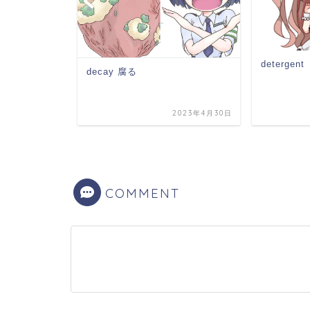
deterge
decay 腐る
）
2023年1月5日
2023年4月30日
COMMENT