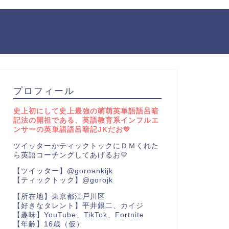
プロフィール
史上初にして史上最強の萌萌英単語語呂暗
記法の開祖である、英語教育系インフルエ
ンサーの英単語語呂暗記JKだお💛
ツイッターかティックトックにＤＭくれた
ら英語コーチングしてあげるお💛
【ツイッター】@goroankijk
【ティックトック】@gorojk
【所在地】東京都江戸川区
【好きなタレント】平井銀二、カイジ
【趣味】YouTube、TikTok、Fortnite
【年齢】16歳（仮）