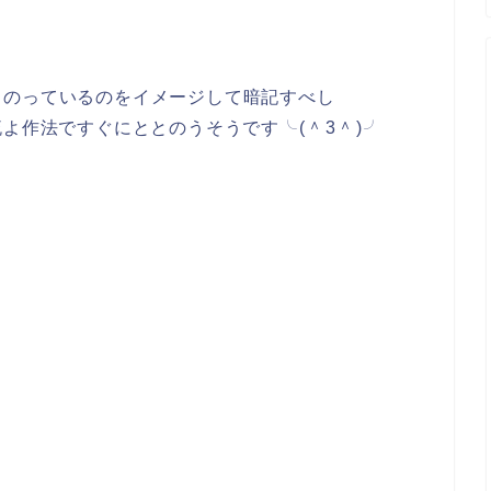
とのっているのをイメージして暗記すべし
ナーなので一流よ作法ですぐにととのうそうです╰⁠(⁠＾⁠3⁠＾⁠)⁠╯