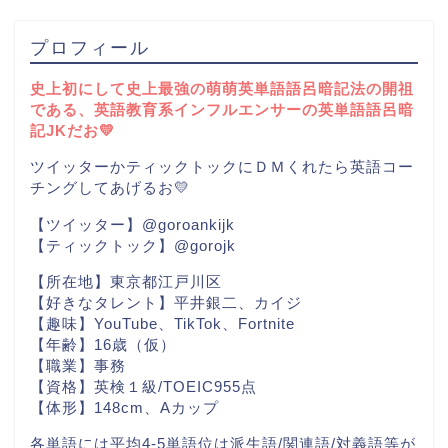
プロフィール
史上初にして史上最強の萌萌英単語語呂暗記法の開祖
である、英語教育系インフルエンサーの英単語語呂暗
記JKだお💛
ツイッターかティックトックにＤＭくれたら英語コー
チングしてあげるお💛
【ツイッター】@goroankijk
【ティックトック】@gorojk
【所在地】東京都江戸川区
【好きなタレント】平井銀二、カイジ
【趣味】YouTube、TikTok、Fortnite
【年齢】16歳（仮）
【職業】事務
【資格】英検１級/TOEIC955点
【体形】148cm、Aカップ
各単語には平均4-5単語位は派生語/関連語/対義語等が