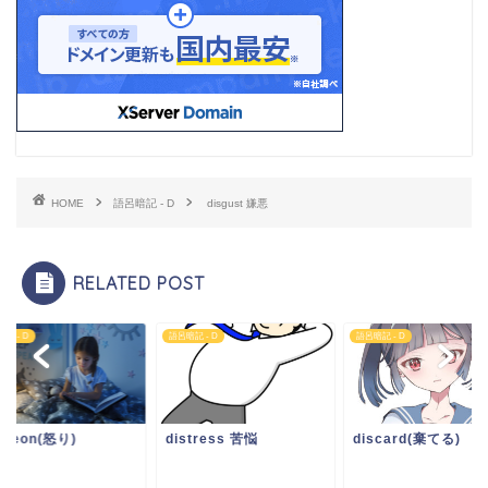
HOME
語呂暗記 - D
disgust 嫌悪
RELATED POST
記 - D
語呂暗記 - D
語呂暗記 - D
dgeon(怒り)
distress 苦悩
discard(棄てる)