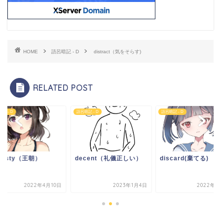
HOME
語呂暗記 - D
distract（気をそらす)
RELATED POST
記 - D
語呂暗記 - D
語呂暗記 - D
nasty（王朝）
decent（礼儀正しい）
discard(棄てる)
2022年4月10日
2023年1月4日
2022年5