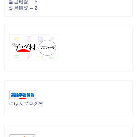
語呂暗記 – Y
語呂暗記 – Z
にほんブログ村