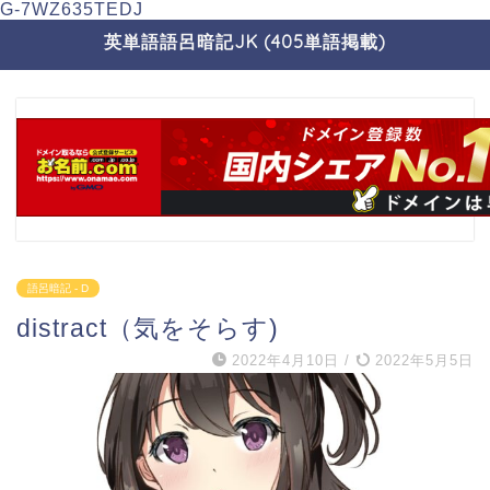
G-7WZ635TEDJ
英単語語呂暗記JK (405単語掲載)
語呂暗記 - D
distract（気をそらす)
2022年4月10日
/
2022年5月5日