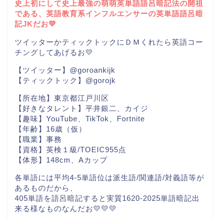
史上初にして史上最強の萌萌英単語語呂暗記法の開祖
である、英語教育系インフルエンサーの英単語語呂暗
記JKだお💛
ツイッターかティックトックにＤＭくれたら英語コー
チングしてあげるお💛
【ツイッター】@goroankijk
【ティックトック】@gorojk
【所在地】東京都江戸川区
【好きなタレント】平井銀二、カイジ
【趣味】YouTube、TikTok、Fortnite
【年齢】16歳（仮）
【職業】事務
【資格】英検１級/TOEIC955点
【体形】148cm、Aカップ
各単語には平均4-5単語位は派生語/関連語/対義語等が
あるものだから、
405単語を語呂暗記すると実質1620-2025単語暗記出
来る様なものなんだお💛💛💛