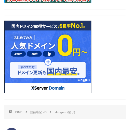
HOME
語呂暗記 - D
dudgeon(怒り)