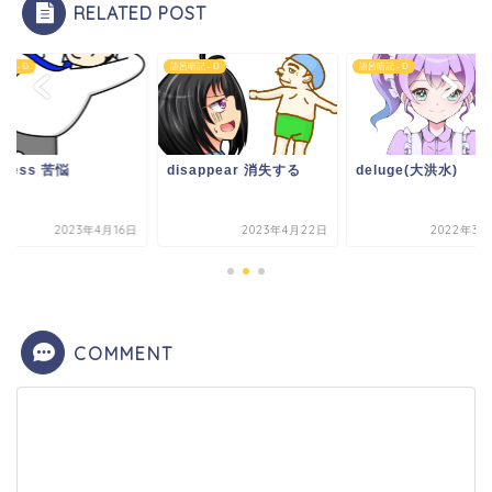
RELATED POST
記 - D
語呂暗記 - D
語呂暗記 - D
stress 苦悩
disappear 消失する
deluge(大洪水)
2023年4月16日
2023年4月22日
2022年3月
COMMENT