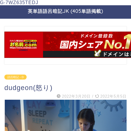
G-7WZ635TEDJ
英単語語呂暗記JK (405単語掲載)
語呂暗記 - D
dudgeon(怒り)
2022年3月20日
/
2022年5月5日