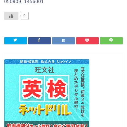
050909_1456001
0