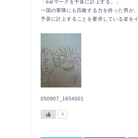
「earマークを予算に計上する。」
一国の軍隊にも匹敵する力を持った男が
予算に計上することを要求している姿を
050907_1654001
0