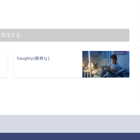
haughty(横柄な)