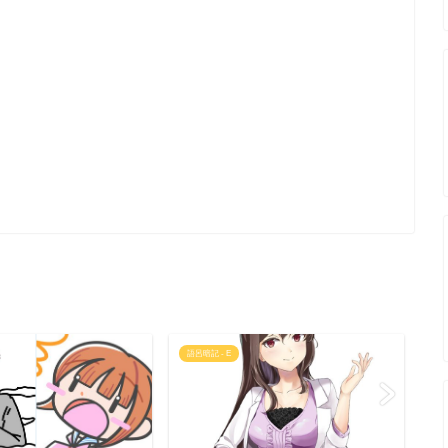
語呂暗記 - E
語