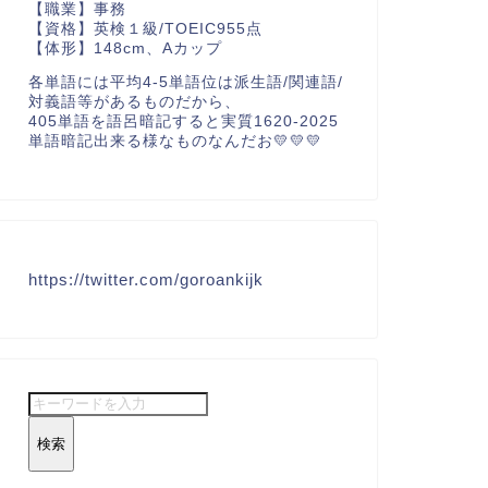
【職業】事務
【資格】英検１級/TOEIC955点
【体形】148cm、Aカップ
各単語には平均4-5単語位は派生語/関連語/
対義語等があるものだから、
405単語を語呂暗記すると実質1620-2025
単語暗記出来る様なものなんだお💛💛💛
https://twitter.com/goroankijk
検索