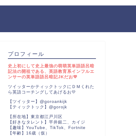
プロフィール
史上初にして史上最強の萌萌英単語語呂暗
記法の開祖である、英語教育系インフルエ
ンサーの英単語語呂暗記JKだお💛
ツイッターかティックトックにＤＭくれた
ら英語コーチングしてあげるお💛
【ツイッター】@goroankijk
【ティックトック】@gorojk
【所在地】東京都江戸川区
【好きなタレント】平井銀二、カイジ
【趣味】YouTube、TikTok、Fortnite
【年齢】16歳（仮）