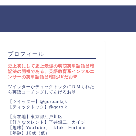
プロフィール
史上初にして史上最強の萌萌英単語語呂暗
記法の開祖である、英語教育系インフルエ
ンサーの英単語語呂暗記JKだお💛
ツイッターかティックトックにＤＭくれた
ら英語コーチングしてあげるお💛
【ツイッター】@goroankijk
【ティックトック】@gorojk
【所在地】東京都江戸川区
【好きなタレント】平井銀二、カイジ
【趣味】YouTube、TikTok、Fortnite
【年齢】16歳（仮）