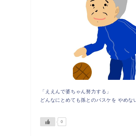
「ええんで婆ちゃん努力する」
どんなにとめても孫とのバスケを やめな
0