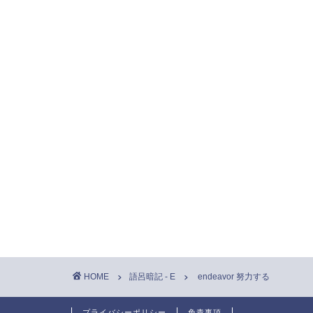
HOME
語呂暗記 - E
endeavor 努力する
プライバシーポリシー
免責事項