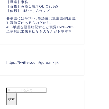
【職業】事務
【資格】英検１級/TOEIC955点
【体形】148cm、Aカップ
各単語には平均4-5単語位は派生語/関連語/
対義語等があるものだから、
405単語を語呂暗記すると実質1620-2025
単語暗記出来る様なものなんだお💛💛💛
https://twitter.com/goroankijk
検索