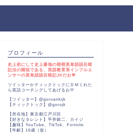
プロフィール
史上初にして史上最強の萌萌英単語語呂暗
記法の開祖である、英語教育系インフルエ
ンサーの英単語語呂暗記JKだお💛
ツイッターかティックトックにＤＭくれた
ら英語コーチングしてあげるお💛
【ツイッター】@goroankijk
【ティックトック】@gorojk
【所在地】東京都江戸川区
【好きなタレント】平井銀二、カイジ
【趣味】YouTube、TikTok、Fortnite
【年齢】16歳（仮）