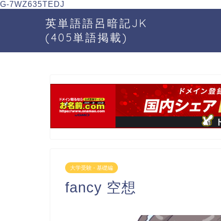
G-7WZ635TEDJ
英単語語呂暗記JK
(405単語掲載)
大学受験 - 基礎編
fancy 空想