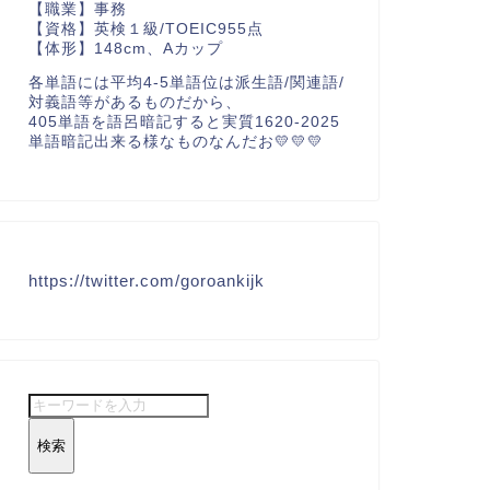
【職業】事務
【資格】英検１級/TOEIC955点
【体形】148cm、Aカップ
各単語には平均4-5単語位は派生語/関連語/
対義語等があるものだから、
405単語を語呂暗記すると実質1620-2025
単語暗記出来る様なものなんだお💛💛💛
https://twitter.com/goroankijk
検索