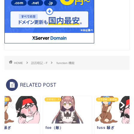
HOME
語呂暗記 - F
function 機能
RELATED POST
記 - F
語呂暗記 - F
大学受験 - 基礎編
ss 騒ぎ
foe（敵）
fuss 騒ぎ