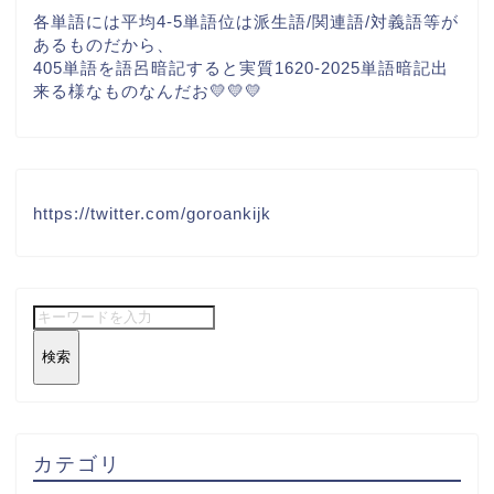
各単語には平均4-5単語位は派生語/関連語/対義語等が
あるものだから、
405単語を語呂暗記すると実質1620-2025単語暗記出
来る様なものなんだお💛💛💛
https://twitter.com/goroankijk
検索
カテゴリ