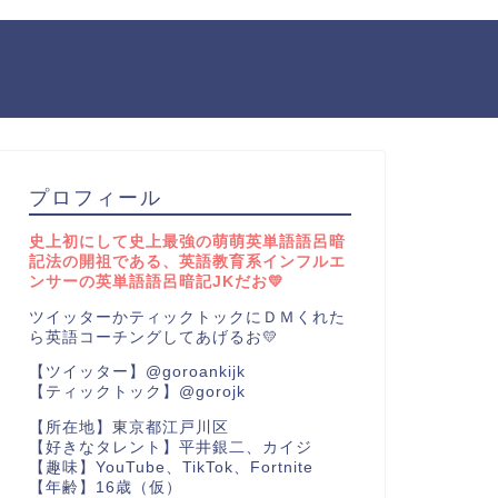
プロフィール
史上初にして史上最強の萌萌英単語語呂暗
記法の開祖である、英語教育系インフルエ
ンサーの英単語語呂暗記JKだお💛
ツイッターかティックトックにＤＭくれた
ら英語コーチングしてあげるお💛
【ツイッター】@goroankijk
【ティックトック】@gorojk
【所在地】東京都江戸川区
【好きなタレント】平井銀二、カイジ
【趣味】YouTube、TikTok、Fortnite
【年齢】16歳（仮）