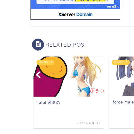
RELATED POST
語呂暗記 - F
語呂暗記 - F
force ma
fatal 運命の
2023年3月26日
2023年4月9日