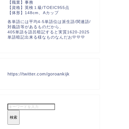
【職業】事務
【資格】英検１級/TOEIC955点
【体形】148cm、Aカップ
各単語には平均4-5単語位は派生語/関連語/
対義語等があるものだから、
405単語を語呂暗記すると実質1620-2025
単語暗記出来る様なものなんだお💛💛💛
https://twitter.com/goroankijk
検索