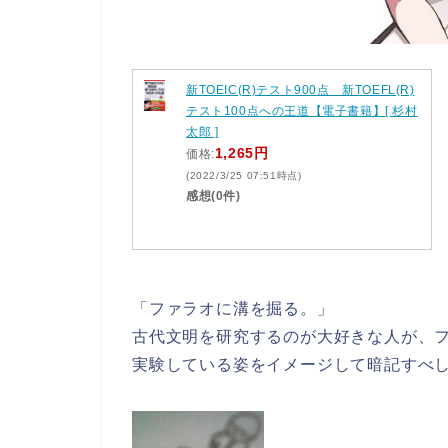
新TOEIC(R)テスト900点 新TOEFL(R)
テスト100点への王道【電子書籍】[ 杉村
太郎 ]
1,265円
価格:
(2022/3/25 07:51時点)
感想(0件)
「ファラオに溝を掘る。」
古代文明を研究するのが大好きな人が、
実験している姿をイメージして暗記すべ