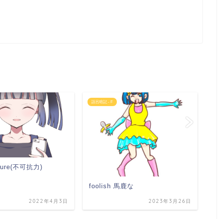
語呂暗記 - F
語
jeure(不可抗力)
f
foolish 馬鹿な
2022年4月3日
2023年3月26日