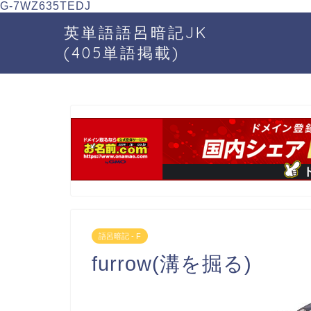
G-7WZ635TEDJ
英単語語呂暗記JK
(405単語掲載)
語呂暗記 - F
furrow(溝を掘る)