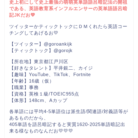
史上初にして史上最強の萌萌英単語語呂暗記法の開祖
である、英語教育系インフルエンサーの英単語語呂暗
記JKだお💛
ツイッターかティックトックにＤＭくれたら英語コー
チングしてあげるお💛
【ツイッター】@goroankijk
【ティックトック】@gorojk
【所在地】東京都江戸川区
【好きなタレント】平井銀二、カイジ
【趣味】YouTube、TikTok、Fortnite
【年齢】16歳（仮）
【職業】事務
【資格】英検１級/TOEIC955点
【体形】148cm、Aカップ
各単語には平均4-5単語位は派生語/関連語/対義語等が
あるものだから、
405単語を語呂暗記すると実質1620-2025単語暗記出
来る様なものなんだお💛💛💛