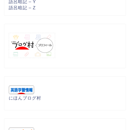
語呂暗記 – Y
語呂暗記 – Z
にほんブログ村