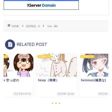
HOME
語呂暗記 - H
hoe（鍬）
RELATED POST
記 - H
語呂暗記 - H
語呂暗記 - H
llow 空っぽの
heap（堆積）
heinous(極悪な)
2023年4月9日
2023年1月4日
2022年3月