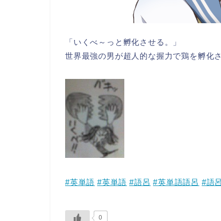
「いくべ～っと孵化させる。」
世界最強の男が超人的な握力で鶏を孵化
#英単語
#英単語
#語呂
#英単語語呂
#語
0