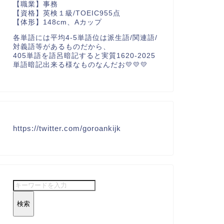
【職業】事務
【資格】英検１級/TOEIC955点
【体形】148cm、Aカップ
各単語には平均4-5単語位は派生語/関連語/
対義語等があるものだから、
405単語を語呂暗記すると実質1620-2025
単語暗記出来る様なものなんだお💛💛💛
https://twitter.com/goroankijk
検索