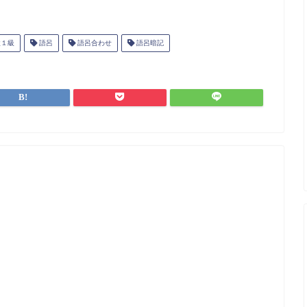
１級
語呂
語呂合わせ
語呂暗記