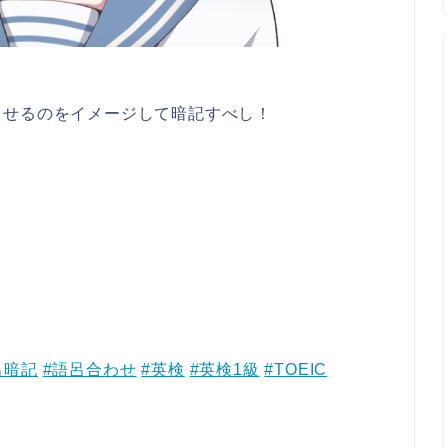
させるのをイメージして暗記すべし！
呂暗記
#語呂合わせ
#英検
#英検1級
#TOEIC