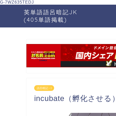
G-7WZ635TEDJ
英単語語呂暗記JK
(405単語掲載)
語呂暗記 - I
incubate（孵化させる