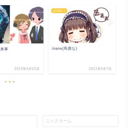
語呂暗記 - I
語
inane(馬鹿な)
 出来事
i
2023年4月22日
2022年5月7日