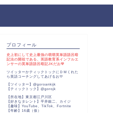
プロフィール
史上初にして史上最強の萌萌英単語語呂暗
記法の開祖である、英語教育系インフルエ
ンサーの英単語語呂暗記JKだお💛
ツイッターかティックトックにＤＭくれた
ら英語コーチングしてあげるお💛
【ツイッター】@goroankijk
【ティックトック】@gorojk
【所在地】東京都江戸川区
【好きなタレント】平井銀二、カイジ
【趣味】YouTube、TikTok、Fortnite
【年齢】16歳（仮）