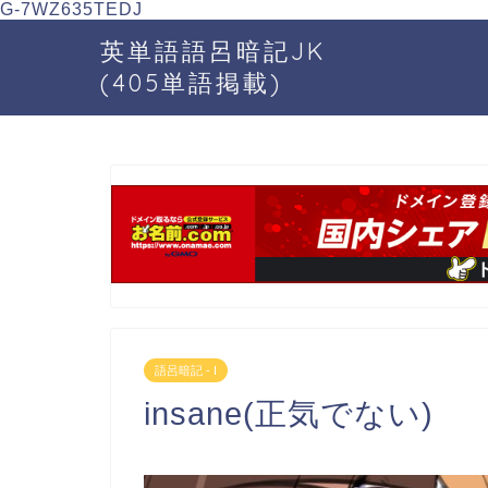
G-7WZ635TEDJ
英単語語呂暗記JK
(405単語掲載)
語呂暗記 - I
insane(正気でない)