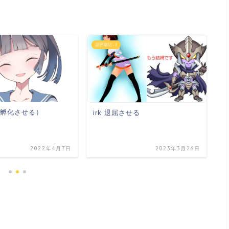
語呂暗記 - I
語
te（孵化させる）
i
irk 退屈させる
2022年4月7日
2023年3月26日