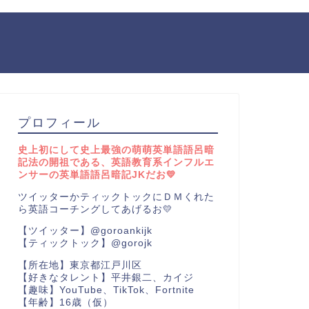
プロフィール
史上初にして史上最強の萌萌英単語語呂暗
記法の開祖である、英語教育系インフルエ
ンサーの英単語語呂暗記JKだお💛
ツイッターかティックトックにＤＭくれた
ら英語コーチングしてあげるお💛
【ツイッター】@goroankijk
【ティックトック】@gorojk
【所在地】東京都江戸川区
【好きなタレント】平井銀二、カイジ
【趣味】YouTube、TikTok、Fortnite
【年齢】16歳（仮）