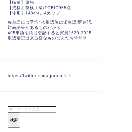
【職業】事務
【資格】英検１級/TOEIC955点
【体形】148cm、Aカップ
各単語には平均4-5単語位は派生語/関連語/
対義語等があるものだから、
405単語を語呂暗記すると実質1620-2025
単語暗記出来る様なものなんだお💛💛💛
https://twitter.com/goroankijk
検索