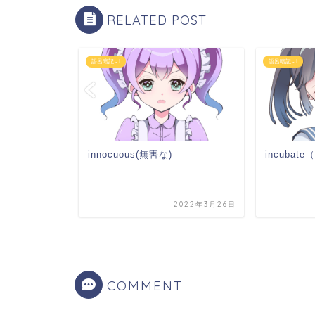
RELATED POST
語呂暗記 - I
語呂暗記 - I
innocuous(無害な)
incuba
2023年3月26日
2022年3月26日
COMMENT