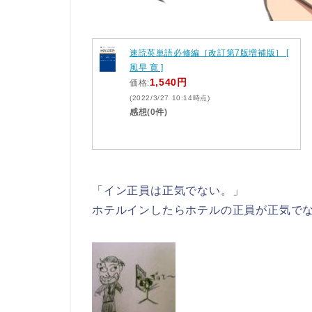
速読英単語必修編［改訂第7版増補版］ [
風早 寛 ]
1,540円
価格:
(2022/3/27 10:14時点)
感想(0件)
「イン正員は正気でない。」
ホテルインしたらホテルの正員が正気で