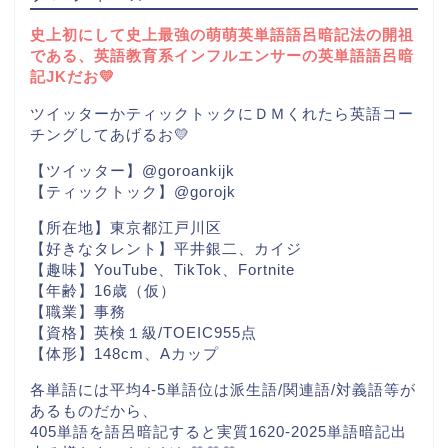
史上初にして史上最強の萌萌英単語語呂暗記法の開祖
である、英語教育系インフルエンサーの英単語語呂暗
記JKだお💛
ツイッターかティックトックにＤＭくれたら英語コー
チングしてあげるお💛
【ツイッター】@goroankijk
【ティックトック】@gorojk
【所在地】東京都江戸川区
【好きなタレント】平井銀二、カイジ
【趣味】YouTube、TikTok、Fortnite
【年齢】16歳（仮）
【職業】事務
【資格】英検１級/TOEIC955点
【体形】148cm、Aカップ
各単語には平均4-5単語位は派生語/関連語/対義語等が
あるものだから、
405単語を語呂暗記すると実質1620-2025単語暗記出