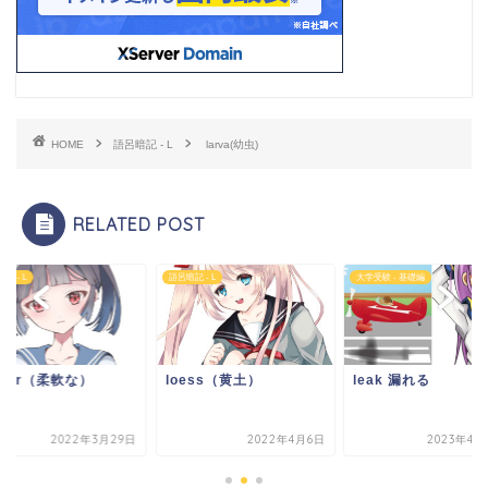
HOME
語呂暗記 - L
larva(幼虫)
RELATED POST
記 - L
語呂暗記 - L
大学受験 - 基礎編
mber（柔軟な）
loess（黄土）
leak 漏れる
2022年3月29日
2022年4月6日
2023年4月