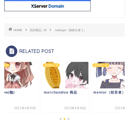
HOME
語呂暗記 - M
malinger（仮病を使う）
RELATED POST
記 - M
語呂暗記 - M
語呂暗記 - M
rrow(髄)
merchandise 商品
mentor（助言者）
2022年4月10日
2023年4月16日
2022年4