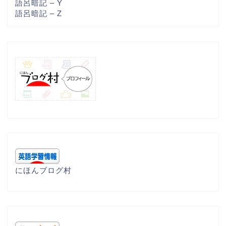
語呂暗記 – Y
語呂暗記 – Z
にほんブログ村