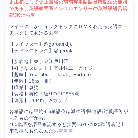
史上初にして史上最強の萌萌英単語語呂暗記法の開祖
である、英語教育系インフルエンサーの英単語語呂暗
記JKだお💛
ツイッターかティックトックにＤＭくれたら英語コー
チングしてあげるお💛
【ツイッター】@goroankijk
【ティックトック】@gorojk
【所在地】東京都江戸川区
【好きなタレント】平井銀二、カイジ
【趣味】YouTube、TikTok、Fortnite
【年齢】16歳（仮）
【職業】事務
【資格】英検１級/TOEIC955点
【体形】148cm、Aカップ
各単語には平均4-5単語位は派生語/関連語/対義語等が
あるものだから、
405単語を語呂暗記すると実質1620-2025単語暗記出
来る様なものなんだお💛💛💛