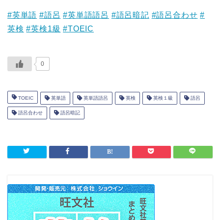
#英単語
#語呂
#英単語語呂
#語呂暗記
#語呂合わせ
#
英検
#英検1級
#TOEIC
0
TOEIC
英単語
英単語語呂
英検
英検１級
語呂
語呂合わせ
語呂暗記