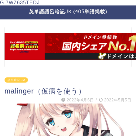
G-7WZ635TEDJ
英単語語呂暗記JK (405単語掲載)
語呂暗記 - M
malinger（仮病を使う）
2022年4月6日
/
2022年5月5日